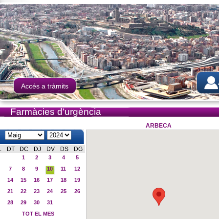
Accés a tràmits
Farmàcies d'urgència
ARBECA
L
DT
DC
DJ
DV
DS
DG
1
2
3
4
5
7
8
9
10
11
12
14
15
16
17
18
19
21
22
23
24
25
26
28
29
30
31
TOT EL MES