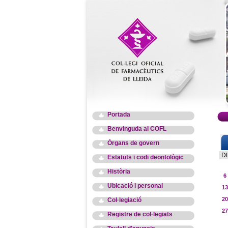
Portada
Benvinguda al COFL
Òrgans de govern
D
Estatuts i codi deontològic
Història
6
Ubicació i personal
13
20
Col·legiació
27
Registre de col·legiats