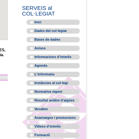
SERVEIS al
COL·LEGIAT
Inici
Dades del col·legiat
Bases de dades
Avisos
ES,
ia.
Informacions d'interès
Agenda
L'informatiu
Instàncies al col·legi
Normativa vigent
Resultat anàlisi d'aigües
Vocalies
Avantatges i promocions
Vídeos d'interès
Formació