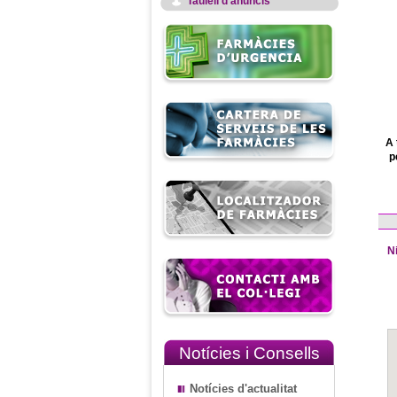
Taulell d'anuncis
A 
p
N
Notícies i Consells
Notícies d'actualitat