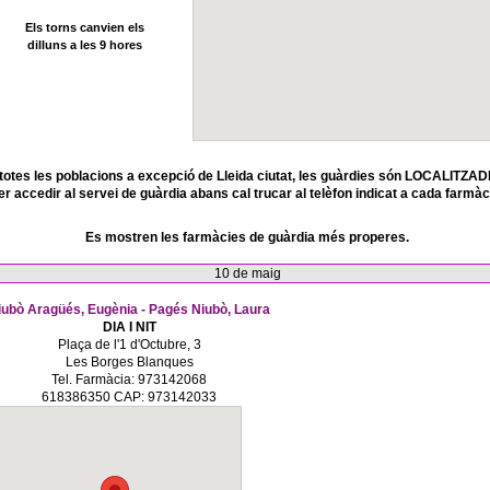
Els torns canvien els
dilluns a les 9 hores
totes les poblacions a excepció de Lleida ciutat, les guàrdies són LOCALITZAD
er accedir al servei de guàrdia abans cal trucar al telèfon indicat a cada farmàc
Es mostren les farmàcies de guàrdia més properes.
10 de maig
iubò Aragüés, Eugènia - Pagés Niubò, Laura
DIA I NIT
Plaça de l'1 d'Octubre, 3
Les Borges Blanques
Tel. Farmàcia: 973142068
618386350 CAP: 973142033