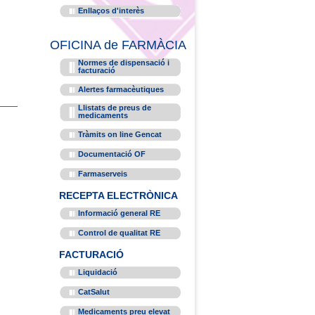
Enllaços d'interès
OFICINA de FARMÀCIA
Normes de dispensació i
facturació
Alertes farmacèutiques
Llistats de preus de
medicaments
Tràmits on line Gencat
Documentació OF
Farmaserveis
RECEPTA ELECTRÒNICA
Informació general RE
Control de qualitat RE
FACTURACIÓ
Liquidació
CatSalut
Medicaments preu elevat