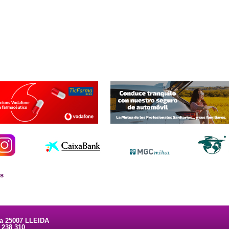
es
ta 25007 LLEIDA
3 238 310