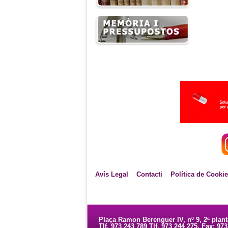
Avís Legal
Contacti
Política de Cooki
Plaça Ramon Berenguer IV, nº 9, 2ª plan
Tlf. 973 243 789 Tlf. 973 244 275. Fax: 97