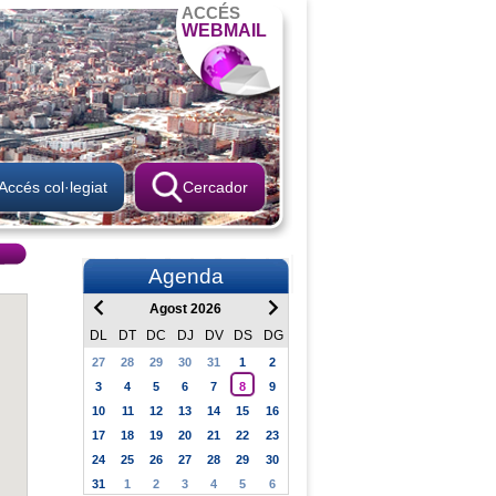
ACCÉS
WEBMAIL
Accés col·legiat
Cercador
Agenda
Agost 2026
DL
DT
DC
DJ
DV
DS
DG
27
28
29
30
31
1
2
3
4
5
6
7
8
9
10
11
12
13
14
15
16
17
18
19
20
21
22
23
24
25
26
27
28
29
30
31
1
2
3
4
5
6