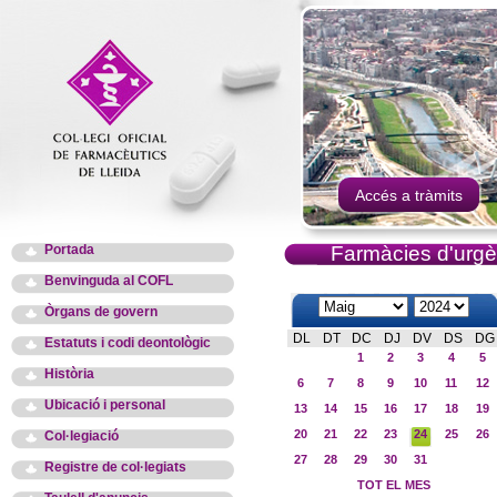
Accés a tràmits
Portada
Farmàcies d'urgè
Benvinguda al COFL
Òrgans de govern
DL
DT
DC
DJ
DV
DS
DG
Estatuts i codi deontològic
1
2
3
4
5
Història
6
7
8
9
10
11
12
Ubicació i personal
13
14
15
16
17
18
19
20
21
22
23
24
25
26
Col·legiació
27
28
29
30
31
Registre de col·legiats
TOT EL MES