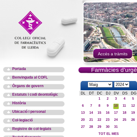
Accés a tràmits
Portada
Farmàcies d'urgè
Benvinguda al COFL
Òrgans de govern
DL
DT
DC
DJ
DV
DS
DG
Estatuts i codi deontològic
1
2
3
4
5
Història
6
7
8
9
10
11
12
Ubicació i personal
13
14
15
16
17
18
19
20
21
22
23
24
25
26
Col·legiació
27
28
29
30
31
Registre de col·legiats
TOT EL MES