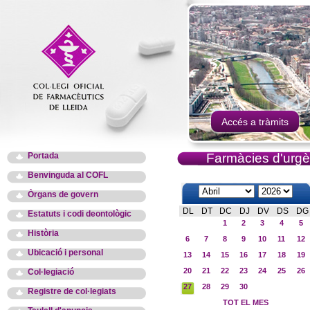
Accés a tràmits
Portada
Farmàcies d'urgè
Benvinguda al COFL
Òrgans de govern
DL
DT
DC
DJ
DV
DS
DG
Estatuts i codi deontològic
1
2
3
4
5
Història
6
7
8
9
10
11
12
Ubicació i personal
13
14
15
16
17
18
19
20
21
22
23
24
25
26
Col·legiació
27
28
29
30
Registre de col·legiats
TOT EL MES