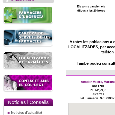
Taulell d'anuncis
Els torns canvien els
dijous a les 20 hores
A totes les poblacions a 
LOCALITZADES, per accedir
telèfon
També podeu consulta
Anadon Valero, Marion
DIA I NIT
PL. Major, 3
Alcarràs
Tel. Farmàcia: 97379002
Notícies i Consells
Notícies d'actualitat