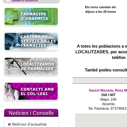
Taulell d'anuncis
Els torns canvien els
dijous a les 20 hores
A totes les poblacions a 
LOCALITZADES, per accedir
telèfon
També podeu consulta
Sauret Masana, Rosa M
DIA I NIT
Major, 190
Alcarràs
Tel. Farmàcia: 97379061
Notícies i Consells
Notícies d'actualitat