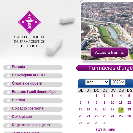
Accés a tràmits
Portada
Farmàcies d'urgè
Benvinguda al COFL
Òrgans de govern
DL
DT
DC
DJ
DV
DS
DG
Estatuts i codi deontològic
1
2
3
4
5
Història
6
7
8
9
10
11
12
Ubicació i personal
13
14
15
16
17
18
19
20
21
22
23
24
25
26
Col·legiació
27
28
29
30
Registre de col·legiats
TOT EL MES