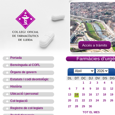
Accés a tràmits
Portada
Farmàcies d'urgè
Benvinguda al COFL
Òrgans de govern
DL
DT
DC
DJ
DV
DS
DG
Estatuts i codi deontològic
1
2
3
4
5
Història
6
7
8
9
10
11
12
Ubicació i personal
13
14
15
16
17
18
19
20
21
22
23
24
25
26
Col·legiació
27
28
29
30
Registre de col·legiats
TOT EL MES