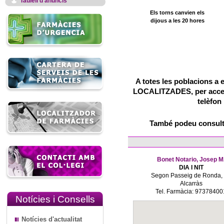
Taulell d'anuncis
Els torns canvien els
dijous a les 20 hores
A totes les poblacions a 
LOCALITZADES, per accedir
telèfon
També podeu consulta
Bonet Notario, Josep M
DIA I NIT
Segon Passeig de Ronda,
Alcarràs
Tel. Farmàcia: 97378400
Notícies i Consells
Notícies d'actualitat