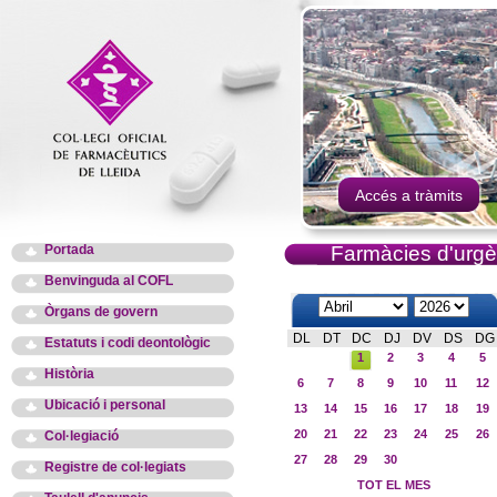
Accés a tràmits
Portada
Farmàcies d'urgè
Benvinguda al COFL
Òrgans de govern
DL
DT
DC
DJ
DV
DS
DG
Estatuts i codi deontològic
1
2
3
4
5
Història
6
7
8
9
10
11
12
Ubicació i personal
13
14
15
16
17
18
19
20
21
22
23
24
25
26
Col·legiació
27
28
29
30
Registre de col·legiats
TOT EL MES