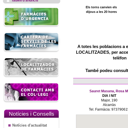
Taulell d'anuncis
Els torns canvien els
dijous a les 20 hores
A totes les poblacions a 
LOCALITZADES, per accedir
telèfon
També podeu consulta
Sauret Masana, Rosa M
DIA I NIT
Major, 190
Alcarràs
Tel. Farmàcia: 97379061
Notícies i Consells
Notícies d'actualitat