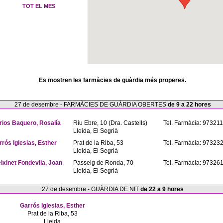
TOT EL MES
Es mostren les farmàcies de guàrdia més properes.
27 de desembre - FARMÀCIES DE GUÀRDIA OBERTES
de 9 a 22 hores
rios Baquero, Rosalía
Riu Ebre, 10 (Dra. Castells)
Tel. Farmàcia: 97321
Lleida, El Segrià
rrós Iglesias, Esther
Prat de la Riba, 53
Tel. Farmàcia: 97323
Lleida, El Segrià
eixinet Fondevila, Joan
Passeig de Ronda, 70
Tel. Farmàcia: 97326
Lleida, El Segrià
27 de desembre - GUÀRDIA DE NIT
de 22 a 9 hores
Garrós Iglesias, Esther
Prat de la Riba, 53
Lleida