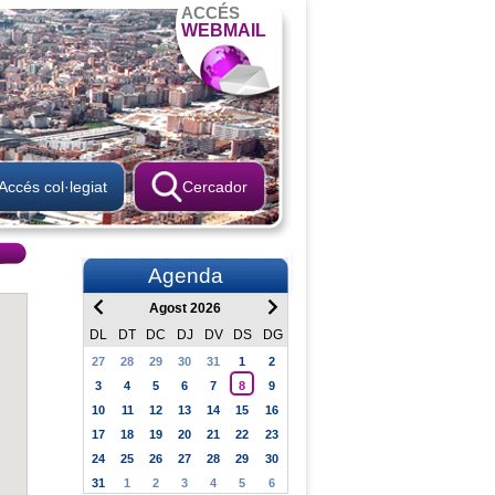
ACCÉS
WEBMAIL
Accés col·legiat
Cercador
Agenda
Agost 2026
DL
DT
DC
DJ
DV
DS
DG
27
28
29
30
31
1
2
3
4
5
6
7
8
9
10
11
12
13
14
15
16
17
18
19
20
21
22
23
24
25
26
27
28
29
30
31
1
2
3
4
5
6