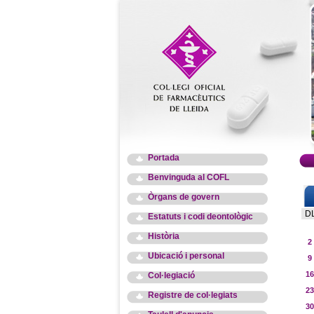
Portada
Benvinguda al COFL
Òrgans de govern
D
Estatuts i codi deontològic
Història
2
Ubicació i personal
9
16
Col·legiació
23
Registre de col·legiats
30