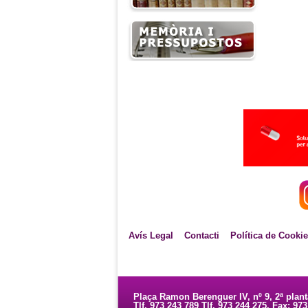
Avís Legal
Contacti
Política de Cooki
Plaça Ramon Berenguer IV, nº 9, 2ª plan
Tlf. 973 243 789 Tlf. 973 244 275. Fax: 97