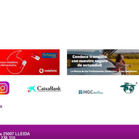
es
ta 25007 LLEIDA
3 238 310