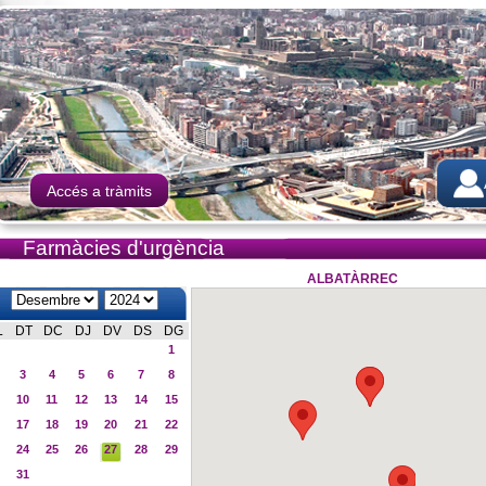
Accés a tràmits
Farmàcies d'urgència
ALBATÀRREC
L
DT
DC
DJ
DV
DS
DG
1
3
4
5
6
7
8
10
11
12
13
14
15
17
18
19
20
21
22
24
25
26
27
28
29
31