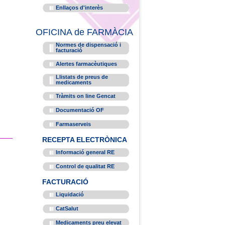
Enllaços d'interès
OFICINA de FARMÀCIA
Normes de dispensació i
facturació
Alertes farmacèutiques
Llistats de preus de
medicaments
Tràmits on line Gencat
Documentació OF
Farmaserveis
RECEPTA ELECTRÒNICA
Informació general RE
Control de qualitat RE
FACTURACIÓ
Liquidació
CatSalut
Medicaments preu elevat