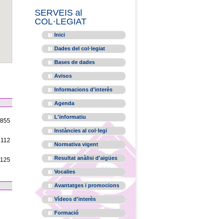
SERVEIS al
COL·LEGIAT
Inici
Dades del col·legiat
Bases de dades
Avisos
Informacions d'interès
Agenda
L'informatiu
1855
Instàncies al col·legi
2112
Normativa vigent
Resultat anàlisi d'aigües
1125
Vocalies
Avantatges i promocions
Vídeos d'interès
Formació