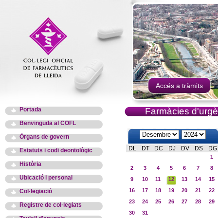
Accés a tràmits
Portada
Farmàcies d'urgè
Benvinguda al COFL
Òrgans de govern
DL
DT
DC
DJ
DV
DS
DG
Estatuts i codi deontològic
1
Història
2
3
4
5
6
7
8
Ubicació i personal
9
10
11
12
13
14
15
16
17
18
19
20
21
22
Col·legiació
23
24
25
26
27
28
29
Registre de col·legiats
30
31