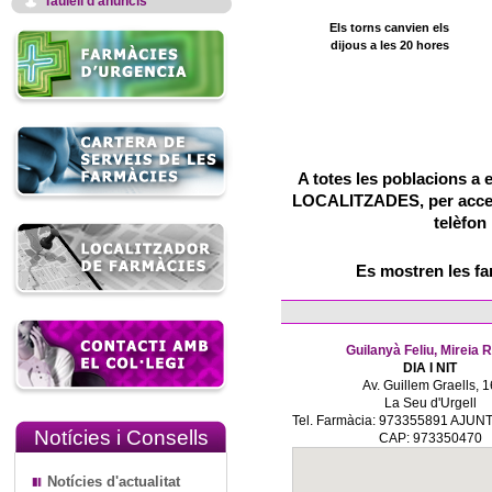
Taulell d'anuncis
Els torns canvien els
dijous a les 20 hores
A totes les poblacions a 
LOCALITZADES, per accedir
telèfon
Es mostren les f
Guilanyà Feliu, Mireia 
DIA I NIT
Av. Guillem Graells, 1
La Seu d'Urgell
Tel. Farmàcia: 973355891 AJUN
Notícies i Consells
CAP: 973350470
Notícies d'actualitat