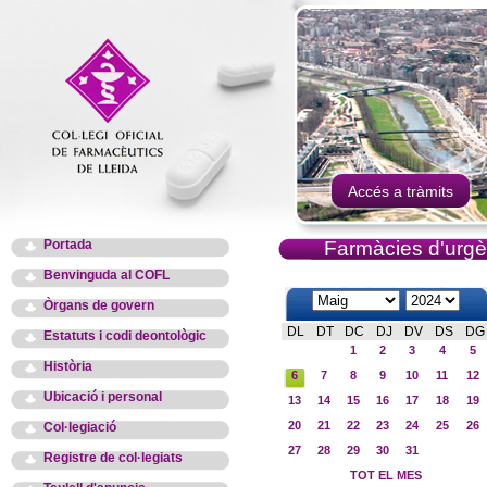
Accés a tràmits
Portada
Farmàcies d'urgè
Benvinguda al COFL
Òrgans de govern
DL
DT
DC
DJ
DV
DS
DG
Estatuts i codi deontològic
1
2
3
4
5
Història
6
7
8
9
10
11
12
Ubicació i personal
13
14
15
16
17
18
19
20
21
22
23
24
25
26
Col·legiació
27
28
29
30
31
Registre de col·legiats
TOT EL MES