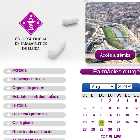
Accés a tràmits
Portada
Farmàcies d'urgè
Benvinguda al COFL
Òrgans de govern
DL
DT
DC
DJ
DV
DS
DG
Estatuts i codi deontològic
1
2
3
4
5
Història
6
7
8
9
10
11
12
Ubicació i personal
13
14
15
16
17
18
19
20
21
22
23
24
25
26
Col·legiació
27
28
29
30
31
Registre de col·legiats
TOT EL MES