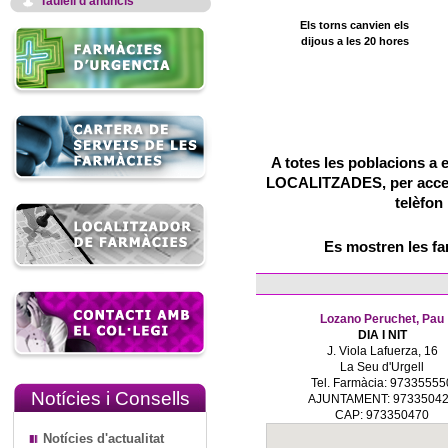
Taulell d'anuncis
Els torns canvien els
dijous a les 20 hores
A totes les poblacions a 
LOCALITZADES, per accedir
telèfon
Es mostren les f
Lozano Peruchet, Pau
DIA I NIT
J. Viola Lafuerza, 16
La Seu d'Urgell
Tel. Farmàcia: 97335555
Notícies i Consells
AJUNTAMENT: 9733504
CAP: 973350470
Notícies d'actualitat