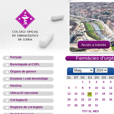
Accés a tràmits
Portada
Farmàcies d'urgè
Benvinguda al COFL
Òrgans de govern
DL
DT
DC
DJ
DV
DS
DG
Estatuts i codi deontològic
1
2
3
4
5
Història
6
7
8
9
10
11
12
Ubicació i personal
13
14
15
16
17
18
19
20
21
22
23
24
25
26
Col·legiació
27
28
29
30
31
Registre de col·legiats
TOT EL MES