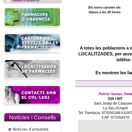
Taulell d'anuncis
Els torns canvien els
dijous a les 20 hores
A totes les poblacions a 
LOCALITZADES, per accedir
telèfon
Es mostren les f
Petrov Vasian, Stel
DIA I NIT
Sant Josep de Calasanç
La Seu d'Urgell
Tel. Farmàcia: 973350188 AJUN
Notícies i Consells
CAP: 973350470
Notícies d'actualitat