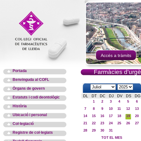
Accés a tràmits
Portada
Farmàcies d'urgè
Benvinguda al COFL
Òrgans de govern
DL
DT
DC
DJ
DV
DS
DG
Estatuts i codi deontològic
1
2
3
4
5
6
Història
7
8
9
10
11
12
13
Ubicació i personal
14
15
16
17
18
19
20
21
22
23
24
25
26
27
Col·legiació
28
29
30
31
Registre de col·legiats
TOT EL MES