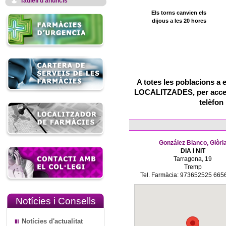
Taulell d'anuncis
Els torns canvien els
dijous a les 20 hores
A totes les poblacions a 
LOCALITZADES, per accedir
telèfon
González Blanco, Glòri
DIA I NIT
Tarragona, 19
Tremp
Tel. Farmàcia: 973652525 66
Notícies i Consells
Notícies d'actualitat