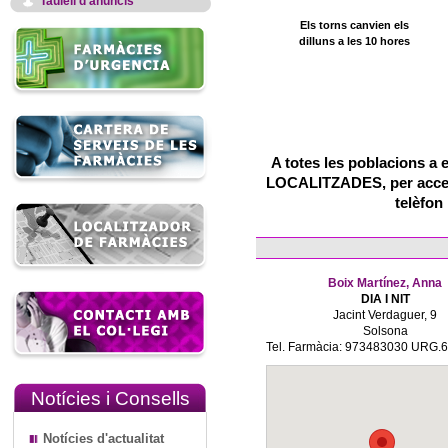
Taulell d'anuncis
Els torns canvien els
dilluns a les 10 hores
A totes les poblacions a 
LOCALITZADES, per accedir
telèfon
Boix Martínez, Anna
DIA I NIT
Jacint Verdaguer, 9
Solsona
Tel. Farmàcia: 973483030 URG.
Notícies i Consells
Notícies d'actualitat