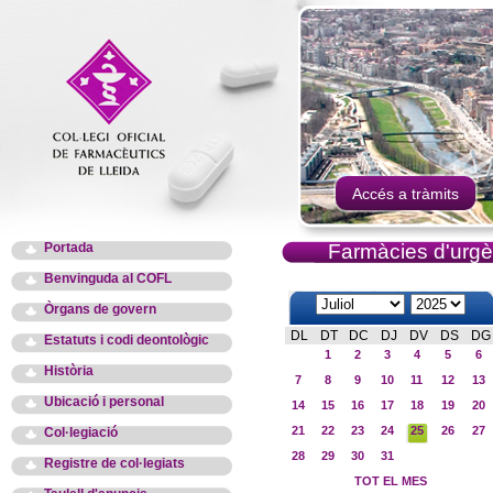
Accés a tràmits
Portada
Farmàcies d'urgè
Benvinguda al COFL
Òrgans de govern
DL
DT
DC
DJ
DV
DS
DG
Estatuts i codi deontològic
1
2
3
4
5
6
Història
7
8
9
10
11
12
13
Ubicació i personal
14
15
16
17
18
19
20
21
22
23
24
25
26
27
Col·legiació
28
29
30
31
Registre de col·legiats
TOT EL MES