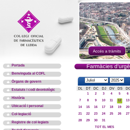
Accés a tràmits
Portada
Farmàcies d'urgè
Benvinguda al COFL
Òrgans de govern
DL
DT
DC
DJ
DV
DS
D
Estatuts i codi deontològic
1
2
3
4
5
6
Història
7
8
9
10
11
12
13
Ubicació i personal
14
15
16
17
18
19
20
21
22
23
24
25
26
27
Col·legiació
28
29
30
31
Registre de col·legiats
TOT EL MES