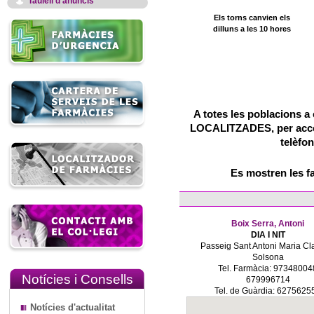
Taulell d'anuncis
Els torns canvien els
dilluns a les 10 hores
A totes les poblacions a 
LOCALITZADES, per accedi
telèfon
Es mostren les f
Boix Serra, Antoni
DIA I NIT
Passeig Sant Antoni Maria Cla
Solsona
Tel. Farmàcia: 97348004
Notícies i Consells
679996714
Tel. de Guàrdia: 6275625
Notícies d'actualitat