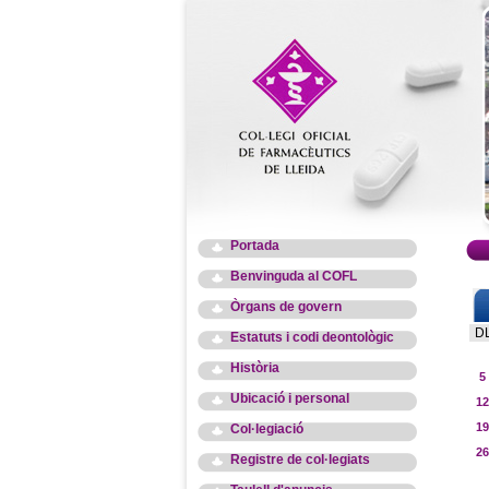
Portada
Benvinguda al COFL
Òrgans de govern
D
Estatuts i codi deontològic
Història
5
Ubicació i personal
12
19
Col·legiació
26
Registre de col·legiats