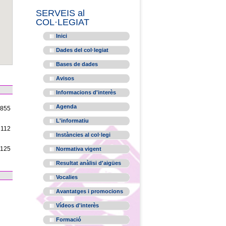
SERVEIS al
COL·LEGIAT
Inici
Dades del col·legiat
Bases de dades
Avisos
Informacions d'interès
Agenda
1855
L'informatiu
2112
Instàncies al col·legi
1125
Normativa vigent
Resultat anàlisi d'aigües
Vocalies
Avantatges i promocions
Vídeos d'interès
Formació