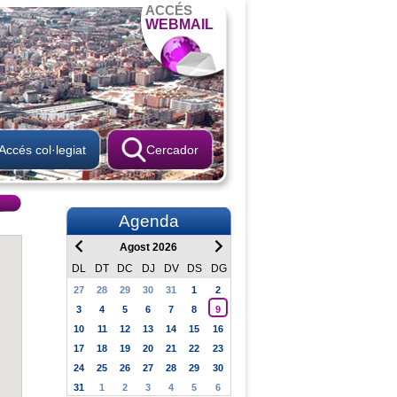
ACCÉS
WEBMAIL
Accés col·legiat
Cercador
Agenda
Agost 2026
DL
DT
DC
DJ
DV
DS
DG
27
28
29
30
31
1
2
3
4
5
6
7
8
9
10
11
12
13
14
15
16
17
18
19
20
21
22
23
24
25
26
27
28
29
30
31
1
2
3
4
5
6