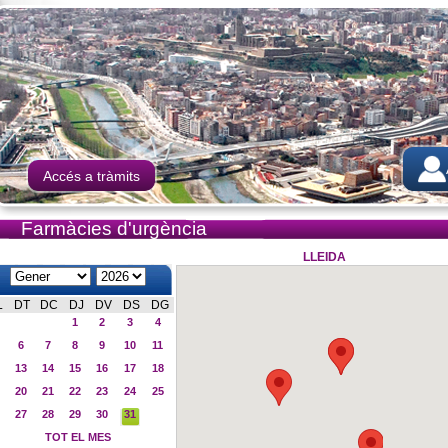
Accés a tràmits
Farmàcies d'urgència
LLEIDA
L
DT
DC
DJ
DV
DS
DG
1
2
3
4
6
7
8
9
10
11
13
14
15
16
17
18
20
21
22
23
24
25
27
28
29
30
31
TOT EL MES