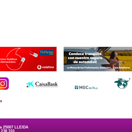
es
ta 25007 LLEIDA
3 238 310