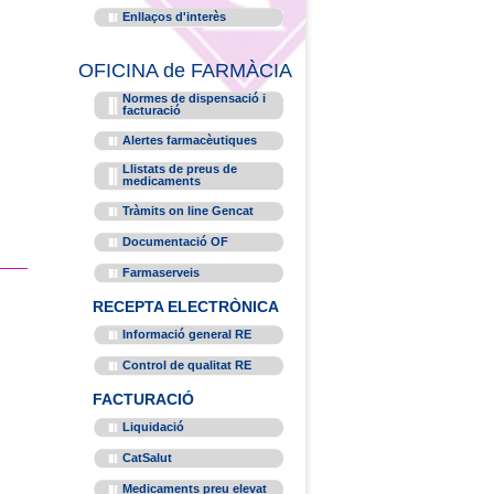
Enllaços d'interès
OFICINA de FARMÀCIA
Normes de dispensació i
facturació
Alertes farmacèutiques
Llistats de preus de
medicaments
Tràmits on line Gencat
Documentació OF
Farmaserveis
RECEPTA ELECTRÒNICA
Informació general RE
Control de qualitat RE
FACTURACIÓ
Liquidació
CatSalut
Medicaments preu elevat