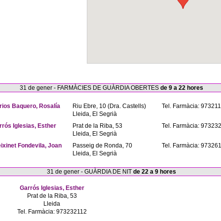
31 de gener - FARMÀCIES DE GUÀRDIA OBERTES
de 9 a 22 hores
rios Baquero, Rosalía
Riu Ebre, 10 (Dra. Castells)
Tel. Farmàcia: 97321
Lleida, El Segrià
rrós Iglesias, Esther
Prat de la Riba, 53
Tel. Farmàcia: 97323
Lleida, El Segrià
eixinet Fondevila, Joan
Passeig de Ronda, 70
Tel. Farmàcia: 97326
Lleida, El Segrià
31 de gener - GUÀRDIA DE NIT
de 22 a 9 hores
Garrós Iglesias, Esther
Prat de la Riba, 53
Lleida
Tel. Farmàcia: 973232112