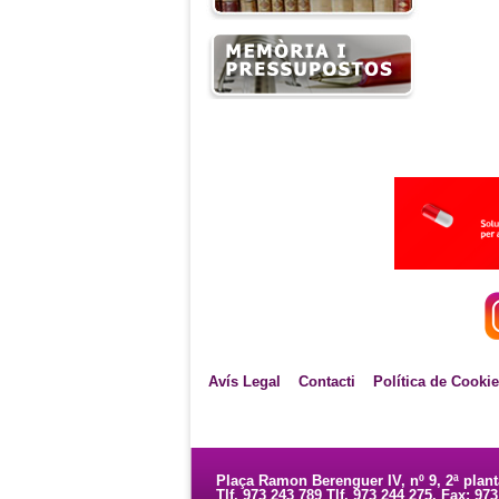
Avís Legal
Contacti
Política de Cooki
Plaça Ramon Berenguer IV, nº 9, 2ª plan
Tlf. 973 243 789 Tlf. 973 244 275. Fax: 97