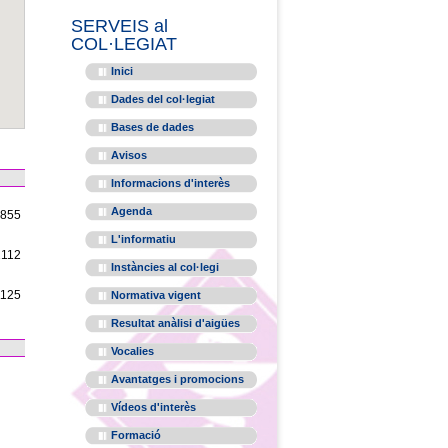
SERVEIS al
COL·LEGIAT
Inici
Dades del col·legiat
Bases de dades
Avisos
Informacions d'interès
Agenda
1855
L'informatiu
2112
Instàncies al col·legi
1125
Normativa vigent
Resultat anàlisi d'aigües
Vocalies
Avantatges i promocions
Vídeos d'interès
Formació