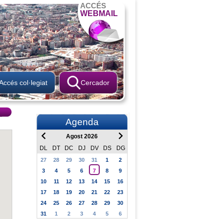
ACCÉS
WEBMAIL
Accés col·legiat
Cercador
Agenda
Agost 2026
DL
DT
DC
DJ
DV
DS
DG
27
28
29
30
31
1
2
3
4
5
6
7
8
9
10
11
12
13
14
15
16
17
18
19
20
21
22
23
24
25
26
27
28
29
30
31
1
2
3
4
5
6