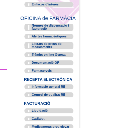
Enllaços d'interès
OFICINA de FARMÀCIA
Normes de dispensació i
facturació
Alertes farmacèutiques
Llistats de preus de
medicaments
Tràmits on line Gencat
Documentació OF
Farmaserveis
RECEPTA ELECTRÒNICA
Informació general RE
Control de qualitat RE
FACTURACIÓ
Liquidació
CatSalut
Medicaments preu elevat