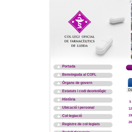
Portada
Benvinguda al COFL
Òrgans de govern
D
Estatuts i codi deontològic
Història
5
Ubicació i personal
12
19
Col·legiació
26
Registre de col·legiats