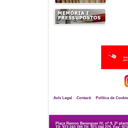
Avís Legal
Contacti
Política de Cooki
Plaça Ramon Berenguer IV, nº 9, 2ª plan
Tlf. 973 243 789 Tlf. 973 244 275. Fax: 97