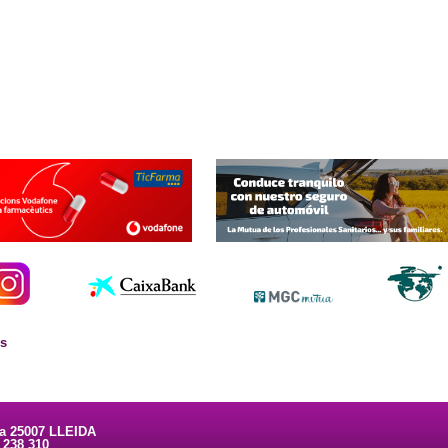
es
ta 25007 LLEIDA
3 238 310