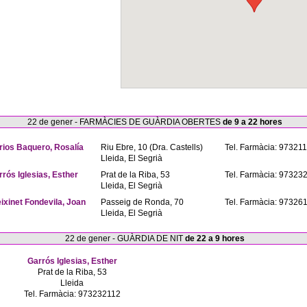
22 de gener - FARMÀCIES DE GUÀRDIA OBERTES
de 9 a 22 hores
rios Baquero, Rosalía
Riu Ebre, 10 (Dra. Castells)
Tel. Farmàcia: 97321
Lleida, El Segrià
rrós Iglesias, Esther
Prat de la Riba, 53
Tel. Farmàcia: 97323
Lleida, El Segrià
eixinet Fondevila, Joan
Passeig de Ronda, 70
Tel. Farmàcia: 97326
Lleida, El Segrià
22 de gener - GUÀRDIA DE NIT
de 22 a 9 hores
Garrós Iglesias, Esther
Prat de la Riba, 53
Lleida
Tel. Farmàcia: 973232112