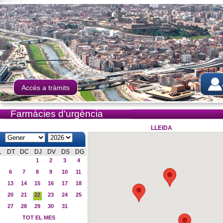
Accés a tràmits
Farmàcies d'urgència
LLEIDA
L
DT
DC
DJ
DV
DS
DG
1
2
3
4
6
7
8
9
10
11
13
14
15
16
17
18
20
21
22
23
24
25
27
28
29
30
31
TOT EL MES