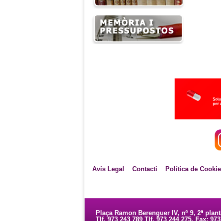
Avís Legal
Contacti
Política de Cooki
Plaça Ramon Berenguer IV, nº 9, 2ª plan
Tlf. 973 243 789 Tlf. 973 244 275. Fax: 97