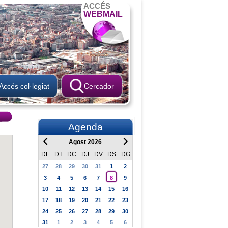
ACCÉS
WEBMAIL
Accés col·legiat
Cercador
Agenda
Agost 2026
DL
DT
DC
DJ
DV
DS
DG
27
28
29
30
31
1
2
3
4
5
6
7
8
9
10
11
12
13
14
15
16
17
18
19
20
21
22
23
24
25
26
27
28
29
30
31
1
2
3
4
5
6