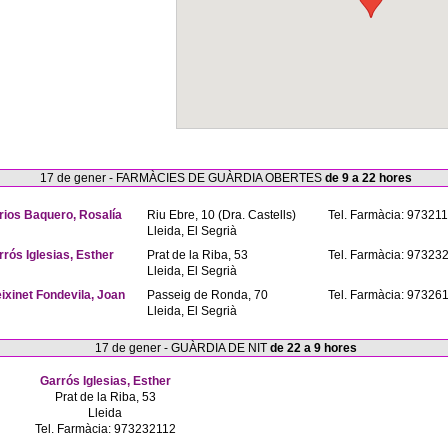
17 de gener - FARMÀCIES DE GUÀRDIA OBERTES
de 9 a 22 hores
rios Baquero, Rosalía
Riu Ebre, 10 (Dra. Castells)
Tel. Farmàcia: 97321
Lleida, El Segrià
rrós Iglesias, Esther
Prat de la Riba, 53
Tel. Farmàcia: 97323
Lleida, El Segrià
eixinet Fondevila, Joan
Passeig de Ronda, 70
Tel. Farmàcia: 97326
Lleida, El Segrià
17 de gener - GUÀRDIA DE NIT
de 22 a 9 hores
Garrós Iglesias, Esther
Prat de la Riba, 53
Lleida
Tel. Farmàcia: 973232112