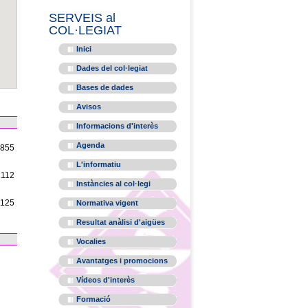
SERVEIS al
COL·LEGIAT
Inici
Dades del col·legiat
Bases de dades
Avisos
Informacions d'interès
Agenda
1855
L'informatiu
2112
Instàncies al col·legi
1125
Normativa vigent
Resultat anàlisi d'aigües
Vocalies
Avantatges i promocions
Vídeos d'interès
Formació