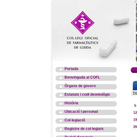
Portada
Benvinguda al COFL
Òrgans de govern
D
Estatuts i codi deontològic
Història
5
Ubicació i personal
12
19
Col·legiació
26
Registre de col·legiats