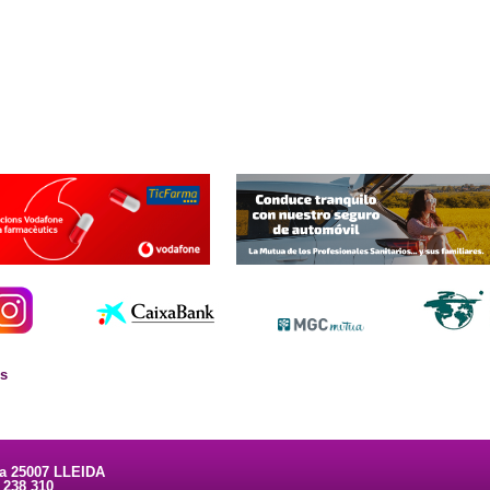
es
ta 25007 LLEIDA
3 238 310