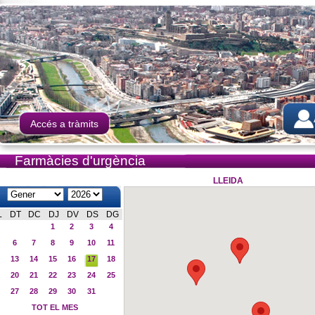
Accés a tràmits
Farmàcies d'urgència
LLEIDA
L
DT
DC
DJ
DV
DS
DG
1
2
3
4
6
7
8
9
10
11
13
14
15
16
17
18
20
21
22
23
24
25
27
28
29
30
31
TOT EL MES