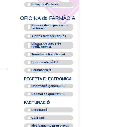
Enllaços d'interès
OFICINA de FARMÀCIA
Normes de dispensació i
facturació
Alertes farmacèutiques
Llistats de preus de
medicaments
Tràmits on line Gencat
Documentació OF
Farmaserveis
RECEPTA ELECTRÒNICA
Informació general RE
Control de qualitat RE
FACTURACIÓ
Liquidació
CatSalut
Medicaments preu elevat