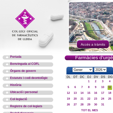
Accés a tràmits
Portada
Farmàcies d'urgè
Benvinguda al COFL
Òrgans de govern
DL
DT
DC
DJ
DV
DS
DG
Estatuts i codi deontològic
1
2
3
4
Història
5
6
7
8
9
10
11
Ubicació i personal
12
13
14
15
16
17
18
19
20
21
22
23
24
25
Col·legiació
26
27
28
29
30
31
Registre de col·legiats
TOT EL MES