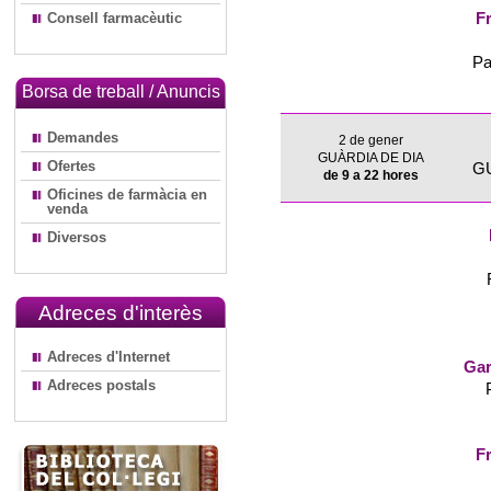
Consell farmacèutic
Fr
Pa
Borsa de treball / Anuncis
Demandes
2 de gener
GUÀRDIA DE DIA
Ofertes
G
de 9 a 22 hores
Oficines de farmàcia en
venda
Diversos
Adreces d'interès
Adreces d'Internet
Gar
Adreces postals
Fr