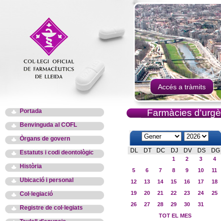
Accés a tràmits
Portada
Farmàcies d'urgè
Benvinguda al COFL
Òrgans de govern
DL
DT
DC
DJ
DV
DS
DG
Estatuts i codi deontològic
1
2
3
4
Història
5
6
7
8
9
10
11
Ubicació i personal
12
13
14
15
16
17
18
19
20
21
22
23
24
25
Col·legiació
26
27
28
29
30
31
Registre de col·legiats
TOT EL MES