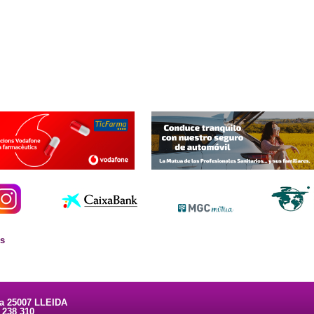
es
ta 25007 LLEIDA
3 238 310