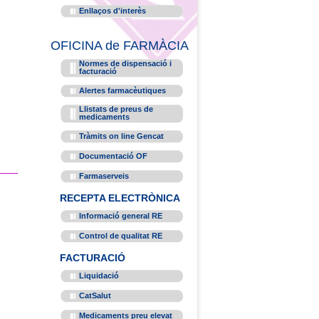
Enllaços d'interès
OFICINA de FARMÀCIA
Normes de dispensació i
facturació
Alertes farmacèutiques
Llistats de preus de
medicaments
Tràmits on line Gencat
Documentació OF
Farmaserveis
RECEPTA ELECTRÒNICA
Informació general RE
Control de qualitat RE
FACTURACIÓ
Liquidació
CatSalut
Medicaments preu elevat