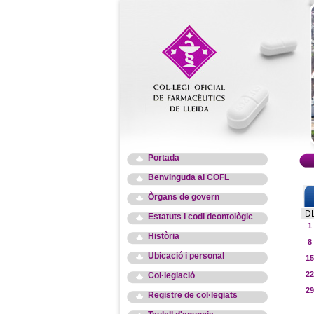
Portada
Benvinguda al COFL
Òrgans de govern
D
Estatuts i codi deontològic
1
Història
8
Ubicació i personal
15
22
Col·legiació
29
Registre de col·legiats