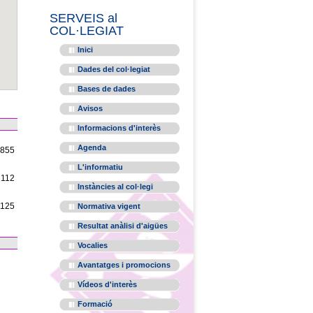
SERVEIS al
COL·LEGIAT
Inici
Dades del col·legiat
Bases de dades
Avisos
Informacions d'interès
Agenda
1855
L'informatiu
2112
Instàncies al col·legi
1125
Normativa vigent
Resultat anàlisi d'aigües
Vocalies
Avantatges i promocions
Vídeos d'interès
Formació