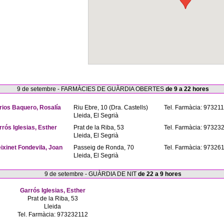
9 de setembre - FARMÀCIES DE GUÀRDIA OBERTES
de 9 a 22 hores
rios Baquero, Rosalía
Riu Ebre, 10 (Dra. Castells)
Tel. Farmàcia: 97321
Lleida, El Segrià
rrós Iglesias, Esther
Prat de la Riba, 53
Tel. Farmàcia: 97323
Lleida, El Segrià
eixinet Fondevila, Joan
Passeig de Ronda, 70
Tel. Farmàcia: 97326
Lleida, El Segrià
9 de setembre - GUÀRDIA DE NIT
de 22 a 9 hores
Garrós Iglesias, Esther
Prat de la Riba, 53
Lleida
Tel. Farmàcia: 973232112