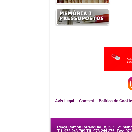
Avís Legal
Contacti
Política de Cooki
Plaça Ramon Berenguer IV, nº 9, 2ª plan
Tlf. 973 243 789 Tlf. 973 244 275. Fax: 97