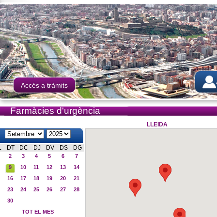
Accés a tràmits
Farmàcies d'urgència
LLEIDA
L
DT
DC
DJ
DV
DS
DG
2
3
4
5
6
7
9
10
11
12
13
14
16
17
18
19
20
21
23
24
25
26
27
28
30
TOT EL MES