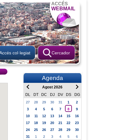
ACCÉS
WEBMAIL
Accés col·legiat
Cercador
Agenda
Agost 2026
DL
DT
DC
DJ
DV
DS
DG
27
28
29
30
31
1
2
3
4
5
6
7
8
9
10
11
12
13
14
15
16
17
18
19
20
21
22
23
24
25
26
27
28
29
30
31
1
2
3
4
5
6