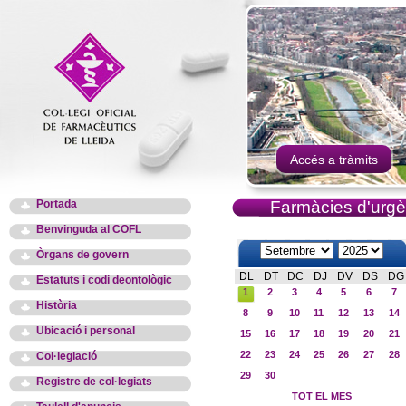
Accés a tràmits
Portada
Farmàcies d'urgè
Benvinguda al COFL
Òrgans de govern
DL
DT
DC
DJ
DV
DS
DG
Estatuts i codi deontològic
1
2
3
4
5
6
7
Història
8
9
10
11
12
13
14
Ubicació i personal
15
16
17
18
19
20
21
22
23
24
25
26
27
28
Col·legiació
29
30
Registre de col·legiats
TOT EL MES