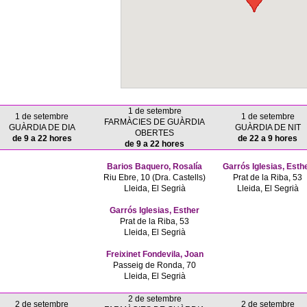
1 de setembre
1 de setembre
1 de setembre
FARMÀCIES DE GUÀRDIA
GUÀRDIA DE DIA
GUÀRDIA DE NIT
OBERTES
de 9 a 22 hores
de 22 a 9 hores
de 9 a 22 hores
Barios Baquero, Rosalía
Garrós Iglesias, Esth
Riu Ebre, 10 (Dra. Castells)
Prat de la Riba, 53
Lleida, El Segrià
Lleida, El Segrià
Garrós Iglesias, Esther
Prat de la Riba, 53
Lleida, El Segrià
Freixinet Fondevila, Joan
Passeig de Ronda, 70
Lleida, El Segrià
2 de setembre
2 de setembre
2 de setembre