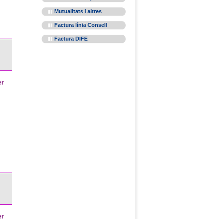
Mutualitats i altres
Factura línia Consell
Factura DIFE
er
er