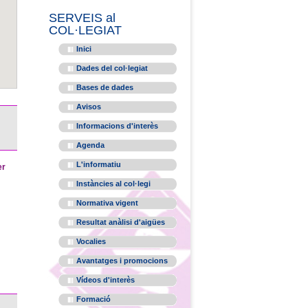
SERVEIS al
COL·LEGIAT
Inici
Dades del col·legiat
Bases de dades
Avisos
Informacions d'interès
Agenda
L'informatiu
er
Instàncies al col·legi
Normativa vigent
Resultat anàlisi d'aigües
Vocalies
Avantatges i promocions
Vídeos d'interès
Formació