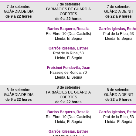
7 de setembre
7 de setembre
7 de setembre
FARMÀCIES DE GUÀRDIA
GUÀRDIA DE DIA
GUÀRDIA DE NIT
OBERTES
de 9 a 22 hores
de 22 a 9 hores
de 9 a 22 hores
Barios Baquero, Rosalía
Garrós Iglesias, Esth
Riu Ebre, 10 (Dra. Castells)
Prat de la Riba, 53
Lleida, El Segrià
Lleida, El Segrià
Garrós Iglesias, Esther
Prat de la Riba, 53
Lleida, El Segrià
Freixinet Fondevila, Joan
Passeig de Ronda, 70
Lleida, El Segrià
8 de setembre
8 de setembre
8 de setembre
FARMÀCIES DE GUÀRDIA
GUÀRDIA DE DIA
GUÀRDIA DE NIT
OBERTES
de 9 a 22 hores
de 22 a 9 hores
de 9 a 22 hores
Barios Baquero, Rosalía
Garrós Iglesias, Esth
Riu Ebre, 10 (Dra. Castells)
Prat de la Riba, 53
Lleida, El Segrià
Lleida, El Segrià
Garrós Iglesias, Esther