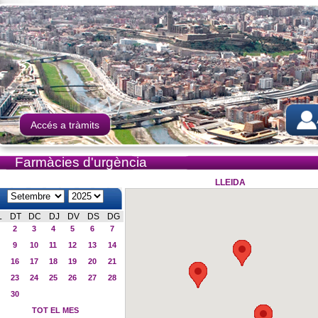
Accés a tràmits
Farmàcies d'urgència
LLEIDA
L
DT
DC
DJ
DV
DS
DG
2
3
4
5
6
7
9
10
11
12
13
14
16
17
18
19
20
21
23
24
25
26
27
28
30
TOT EL MES