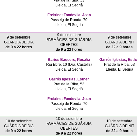
Prat de la Riba, 53
Lleida, El Segrià
Freixinet Fondevila, Joan
Passeig de Ronda, 70
Lleida, El Segrià
9 de setembre
9 de setembre
9 de setembre
FARMÀCIES DE GUÀRDIA
GUÀRDIA DE DIA
GUÀRDIA DE NIT
OBERTES
de 9 a 22 hores
de 22 a 9 hores
de 9 a 22 hores
Barios Baquero, Rosalía
Garrós Iglesias, Esth
Riu Ebre, 10 (Dra. Castells)
Prat de la Riba, 53
Lleida, El Segrià
Lleida, El Segrià
Garrós Iglesias, Esther
Prat de la Riba, 53
Lleida, El Segrià
Freixinet Fondevila, Joan
Passeig de Ronda, 70
Lleida, El Segrià
10 de setembre
10 de setembre
10 de setembre
FARMÀCIES DE GUÀRDIA
GUÀRDIA DE DIA
GUÀRDIA DE NIT
OBERTES
de 9 a 22 hores
de 22 a 9 hores
de 9 a 22 hores