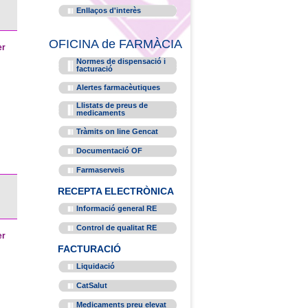
Enllaços d'interès
OFICINA de FARMÀCIA
er
Normes de dispensació i
facturació
Alertes farmacèutiques
Llistats de preus de
medicaments
Tràmits on line Gencat
Documentació OF
Farmaserveis
RECEPTA ELECTRÒNICA
Informació general RE
Control de qualitat RE
er
FACTURACIÓ
Liquidació
CatSalut
Medicaments preu elevat