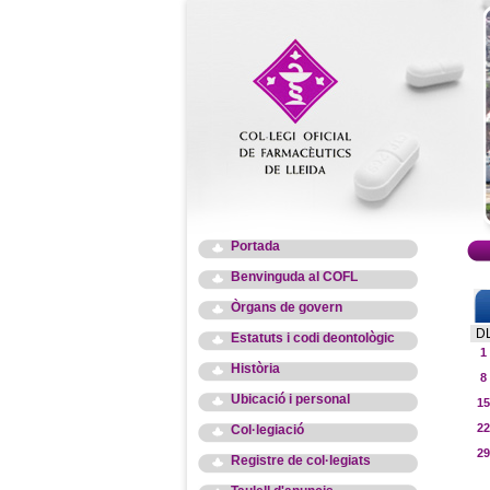
Portada
Benvinguda al COFL
Òrgans de govern
D
Estatuts i codi deontològic
1
Història
8
Ubicació i personal
15
22
Col·legiació
29
Registre de col·legiats