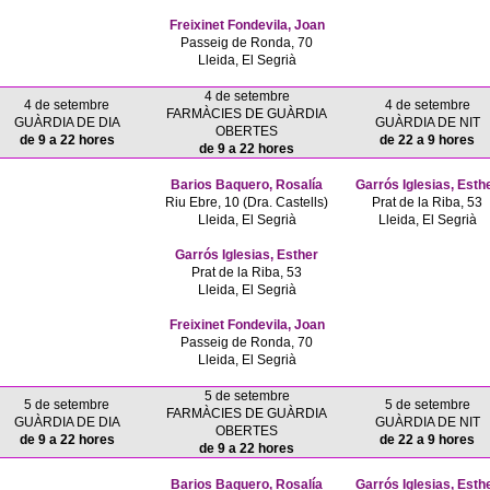
Freixinet Fondevila, Joan
Passeig de Ronda, 70
Lleida, El Segrià
4 de setembre
4 de setembre
4 de setembre
FARMÀCIES DE GUÀRDIA
GUÀRDIA DE DIA
GUÀRDIA DE NIT
OBERTES
de 9 a 22 hores
de 22 a 9 hores
de 9 a 22 hores
Barios Baquero, Rosalía
Garrós Iglesias, Esth
Riu Ebre, 10 (Dra. Castells)
Prat de la Riba, 53
Lleida, El Segrià
Lleida, El Segrià
Garrós Iglesias, Esther
Prat de la Riba, 53
Lleida, El Segrià
Freixinet Fondevila, Joan
Passeig de Ronda, 70
Lleida, El Segrià
5 de setembre
5 de setembre
5 de setembre
FARMÀCIES DE GUÀRDIA
GUÀRDIA DE DIA
GUÀRDIA DE NIT
OBERTES
de 9 a 22 hores
de 22 a 9 hores
de 9 a 22 hores
Barios Baquero, Rosalía
Garrós Iglesias, Esth