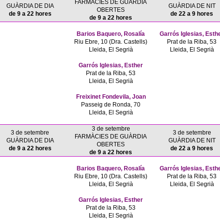
FARMÀCIES DE GUÀRDIA
GUÀRDIA DE DIA
GUÀRDIA DE NIT
OBERTES
de 9 a 22 hores
de 22 a 9 hores
de 9 a 22 hores
Barios Baquero, Rosalía
Garrós Iglesias, Esth
Riu Ebre, 10 (Dra. Castells)
Prat de la Riba, 53
Lleida, El Segrià
Lleida, El Segrià
Garrós Iglesias, Esther
Prat de la Riba, 53
Lleida, El Segrià
Freixinet Fondevila, Joan
Passeig de Ronda, 70
Lleida, El Segrià
3 de setembre
3 de setembre
3 de setembre
FARMÀCIES DE GUÀRDIA
GUÀRDIA DE DIA
GUÀRDIA DE NIT
OBERTES
de 9 a 22 hores
de 22 a 9 hores
de 9 a 22 hores
Barios Baquero, Rosalía
Garrós Iglesias, Esth
Riu Ebre, 10 (Dra. Castells)
Prat de la Riba, 53
Lleida, El Segrià
Lleida, El Segrià
Garrós Iglesias, Esther
Prat de la Riba, 53
Lleida, El Segrià