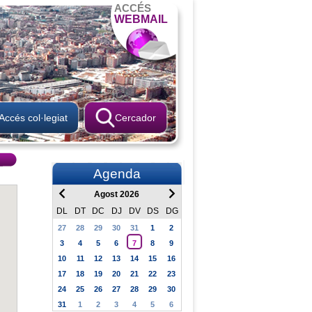
ACCÉS
WEBMAIL
Accés col·legiat
Cercador
Agenda
Agost 2026
DL
DT
DC
DJ
DV
DS
DG
27
28
29
30
31
1
2
3
4
5
6
7
8
9
10
11
12
13
14
15
16
17
18
19
20
21
22
23
24
25
26
27
28
29
30
31
1
2
3
4
5
6