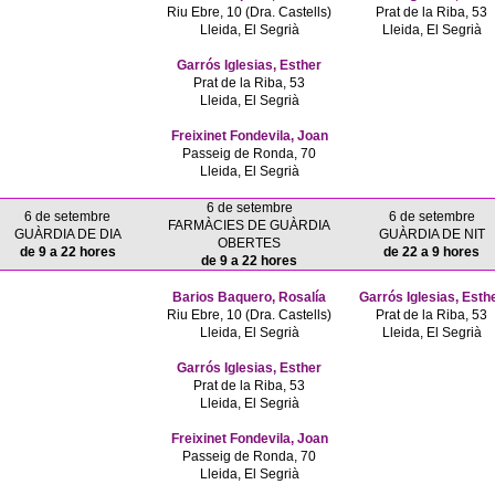
Riu Ebre, 10 (Dra. Castells)
Prat de la Riba, 53
Lleida, El Segrià
Lleida, El Segrià
Garrós Iglesias, Esther
Prat de la Riba, 53
Lleida, El Segrià
Freixinet Fondevila, Joan
Passeig de Ronda, 70
Lleida, El Segrià
6 de setembre
6 de setembre
6 de setembre
FARMÀCIES DE GUÀRDIA
GUÀRDIA DE DIA
GUÀRDIA DE NIT
OBERTES
de 9 a 22 hores
de 22 a 9 hores
de 9 a 22 hores
Barios Baquero, Rosalía
Garrós Iglesias, Esth
Riu Ebre, 10 (Dra. Castells)
Prat de la Riba, 53
Lleida, El Segrià
Lleida, El Segrià
Garrós Iglesias, Esther
Prat de la Riba, 53
Lleida, El Segrià
Freixinet Fondevila, Joan
Passeig de Ronda, 70
Lleida, El Segrià