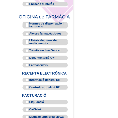
Enllaços d'interès
OFICINA de FARMÀCIA
Normes de dispensació i
facturació
Alertes farmacèutiques
Llistats de preus de
medicaments
Tràmits on line Gencat
Documentació OF
Farmaserveis
RECEPTA ELECTRÒNICA
Informació general RE
Control de qualitat RE
FACTURACIÓ
Liquidació
CatSalut
Medicaments preu elevat