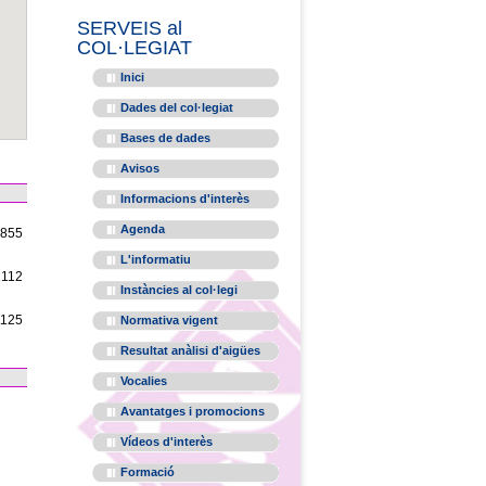
SERVEIS al
COL·LEGIAT
Inici
Dades del col·legiat
Bases de dades
Avisos
Informacions d'interès
Agenda
1855
L'informatiu
2112
Instàncies al col·legi
1125
Normativa vigent
Resultat anàlisi d'aigües
Vocalies
Avantatges i promocions
Vídeos d'interès
Formació