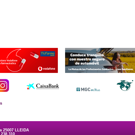
es
ta 25007 LLEIDA
3 238 310