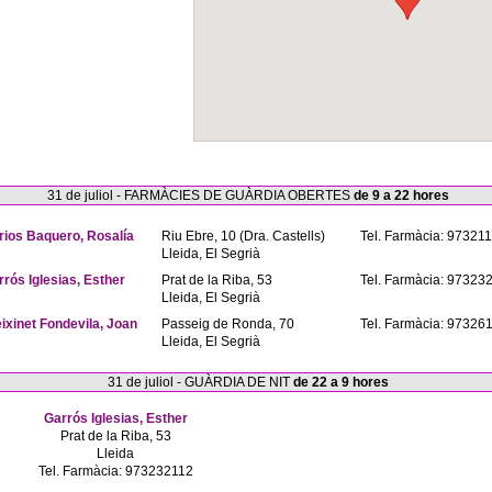
31 de juliol - FARMÀCIES DE GUÀRDIA OBERTES
de 9 a 22 hores
rios Baquero, Rosalía
Riu Ebre, 10 (Dra. Castells)
Tel. Farmàcia: 97321
Lleida, El Segrià
rrós Iglesias, Esther
Prat de la Riba, 53
Tel. Farmàcia: 97323
Lleida, El Segrià
eixinet Fondevila, Joan
Passeig de Ronda, 70
Tel. Farmàcia: 97326
Lleida, El Segrià
31 de juliol - GUÀRDIA DE NIT
de 22 a 9 hores
Garrós Iglesias, Esther
Prat de la Riba, 53
Lleida
Tel. Farmàcia: 973232112