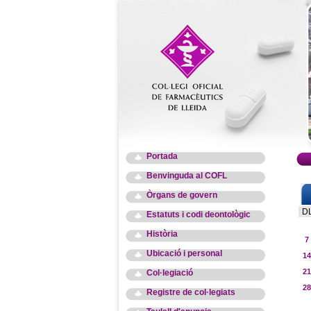
Portada
Benvinguda al COFL
Òrgans de govern
D
Estatuts i codi deontològic
Història
7
Ubicació i personal
14
21
Col·legiació
28
Registre de col·legiats