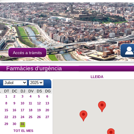
Accés a tràmits
Farmàcies d'urgència
LLEIDA
L
DT
DC
DJ
DV
DS
DG
1
2
3
4
5
6
8
9
10
11
12
13
15
16
17
18
19
20
22
23
24
25
26
27
29
30
31
TOT EL MES