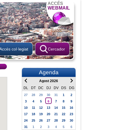
ACCÉS
WEBMAIL
Accés col·legiat
Cercador
Agenda
Agost 2026
DL
DT
DC
DJ
DV
DS
DG
27
28
29
30
31
1
2
3
4
5
6
7
8
9
10
11
12
13
14
15
16
17
18
19
20
21
22
23
24
25
26
27
28
29
30
31
1
2
3
4
5
6