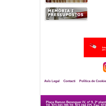
Avís Legal
Contacti
Política de Cooki
Plaça Ramon Berenguer IV, nº 9, 2ª plan
Tlf. 973 243 789 Tlf. 973 244 275. Fax: 97