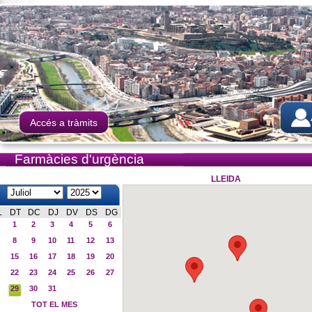
Accés a tràmits
Farmàcies d'urgència
LLEIDA
L
DT
DC
DJ
DV
DS
DG
1
2
3
4
5
6
8
9
10
11
12
13
15
16
17
18
19
20
22
23
24
25
26
27
29
30
31
TOT EL MES