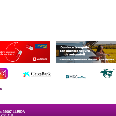
es
ta 25007 LLEIDA
3 238 310