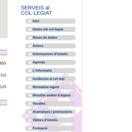
SERVEIS al
COL·LEGIAT
Inici
Dades del col·legiat
Bases de dades
Avisos
Informacions d'interès
Agenda
1855
L'informatiu
2112
Instàncies al col·legi
1125
Normativa vigent
Resultat anàlisi d'aigües
Vocalies
Avantatges i promocions
Vídeos d'interès
Formació