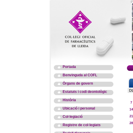
Portada
Benvinguda al COFL
Òrgans de govern
D
Estatuts i codi deontològic
Història
7
Ubicació i personal
14
21
Col·legiació
28
Registre de col·legiats