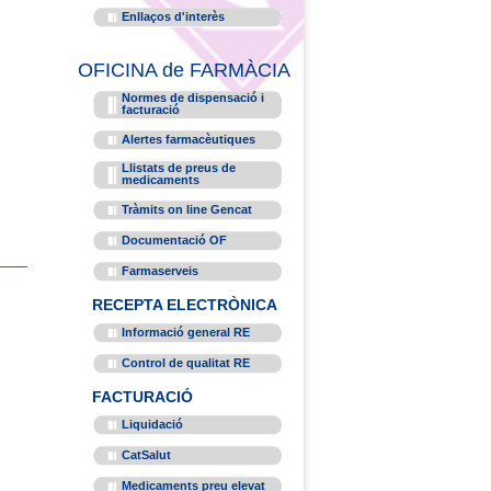
Enllaços d'interès
OFICINA de FARMÀCIA
Normes de dispensació i
facturació
Alertes farmacèutiques
Llistats de preus de
medicaments
Tràmits on line Gencat
Documentació OF
Farmaserveis
RECEPTA ELECTRÒNICA
Informació general RE
Control de qualitat RE
FACTURACIÓ
Liquidació
CatSalut
Medicaments preu elevat