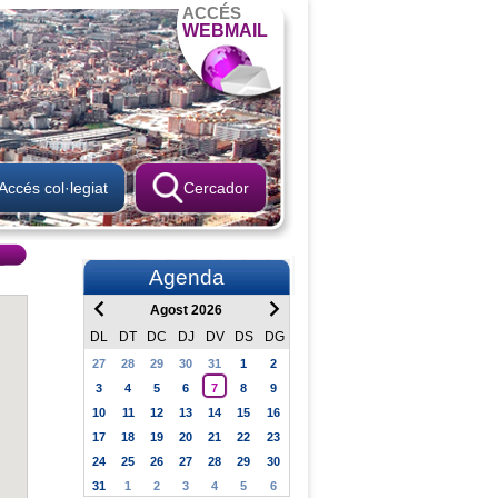
ACCÉS
WEBMAIL
Accés col·legiat
Cercador
Agenda
Agost 2026
DL
DT
DC
DJ
DV
DS
DG
27
28
29
30
31
1
2
3
4
5
6
7
8
9
10
11
12
13
14
15
16
17
18
19
20
21
22
23
24
25
26
27
28
29
30
31
1
2
3
4
5
6