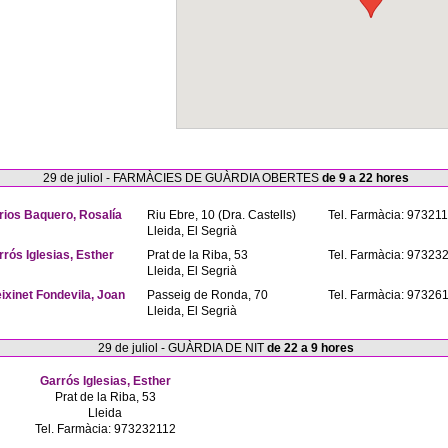
29 de juliol - FARMÀCIES DE GUÀRDIA OBERTES
de 9 a 22 hores
rios Baquero, Rosalía
Riu Ebre, 10 (Dra. Castells)
Tel. Farmàcia: 97321
Lleida, El Segrià
rrós Iglesias, Esther
Prat de la Riba, 53
Tel. Farmàcia: 97323
Lleida, El Segrià
eixinet Fondevila, Joan
Passeig de Ronda, 70
Tel. Farmàcia: 97326
Lleida, El Segrià
29 de juliol - GUÀRDIA DE NIT
de 22 a 9 hores
Garrós Iglesias, Esther
Prat de la Riba, 53
Lleida
Tel. Farmàcia: 973232112