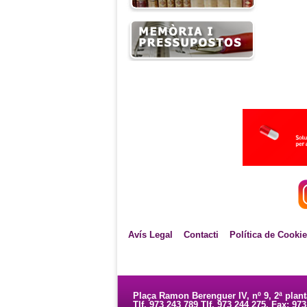
Avís Legal
Contacti
Política de Cooki
Plaça Ramon Berenguer IV, nº 9, 2ª plan
Tlf. 973 243 789 Tlf. 973 244 275. Fax: 97