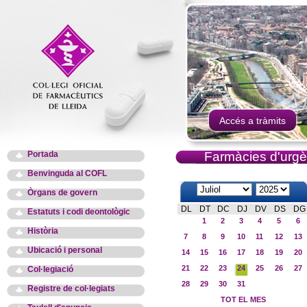
Accés a tràmits
Portada
Farmàcies d'urgè
Benvinguda al COFL
Òrgans de govern
DL
DT
DC
DJ
DV
DS
DG
Estatuts i codi deontològic
1
2
3
4
5
6
Història
7
8
9
10
11
12
13
Ubicació i personal
14
15
16
17
18
19
20
21
22
23
24
25
26
27
Col·legiació
28
29
30
31
Registre de col·legiats
TOT EL MES