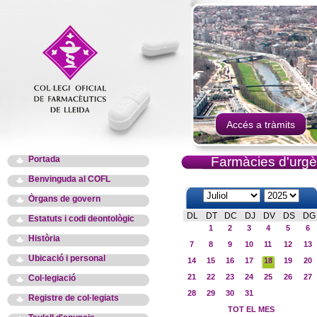
Accés a tràmits
Portada
Farmàcies d'urgè
Benvinguda al COFL
Òrgans de govern
DL
DT
DC
DJ
DV
DS
DG
Estatuts i codi deontològic
1
2
3
4
5
6
Història
7
8
9
10
11
12
13
Ubicació i personal
14
15
16
17
18
19
20
21
22
23
24
25
26
27
Col·legiació
28
29
30
31
Registre de col·legiats
TOT EL MES