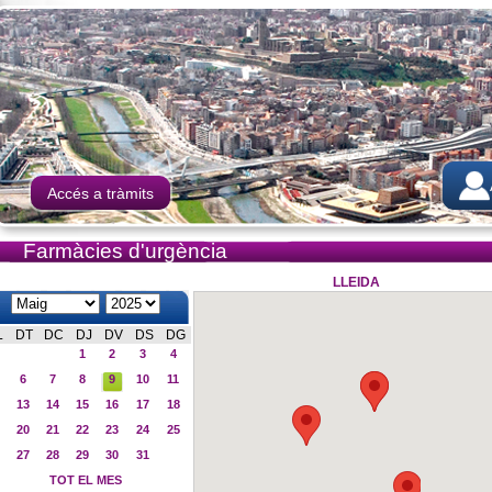
Accés a tràmits
Farmàcies d'urgència
LLEIDA
L
DT
DC
DJ
DV
DS
DG
1
2
3
4
6
7
8
9
10
11
13
14
15
16
17
18
20
21
22
23
24
25
27
28
29
30
31
TOT EL MES