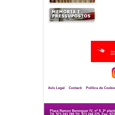
Avís Legal
Contacti
Política de Cooki
Plaça Ramon Berenguer IV, nº 9, 2ª plan
Tlf. 973 243 789 Tlf. 973 244 275. Fax: 97