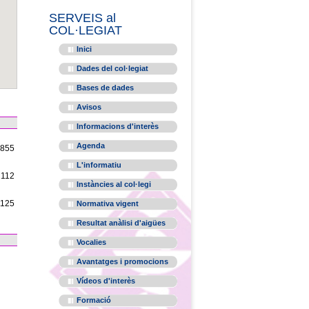
SERVEIS al
COL·LEGIAT
Inici
Dades del col·legiat
Bases de dades
Avisos
Informacions d'interès
Agenda
1855
L'informatiu
2112
Instàncies al col·legi
1125
Normativa vigent
Resultat anàlisi d'aigües
Vocalies
Avantatges i promocions
Vídeos d'interès
Formació