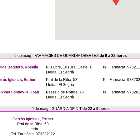
9 de maig - FARMÀCIES DE GUÀRDIA OBERTES
de 9 a 22 hores
rios Baquero, Rosalía
Riu Ebre, 10 (Dra. Castells)
Tel. Farmàcia: 97321
Lleida, El Segrià
rrós Iglesias, Esther
Prat de la Riba, 53
Tel. Farmàcia: 97323
Lleida, El Segrià
eixinet Fondevila, Joan
Passeig de Ronda, 70
Tel. Farmàcia: 97326
Lleida, El Segrià
9 de maig - GUÀRDIA DE NIT
de 22 a 9 hores
Garrós Iglesias, Esther
Prat de la Riba, 53
Lleida
Tel. Farmàcia: 973232112