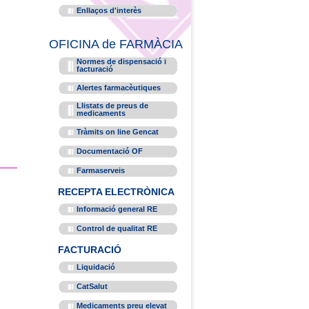
Enllaços d'interès
OFICINA de FARMÀCIA
Normes de dispensació i
facturació
Alertes farmacèutiques
Llistats de preus de
medicaments
Tràmits on line Gencat
Documentació OF
Farmaserveis
RECEPTA ELECTRÒNICA
Informació general RE
Control de qualitat RE
FACTURACIÓ
Liquidació
CatSalut
Medicaments preu elevat