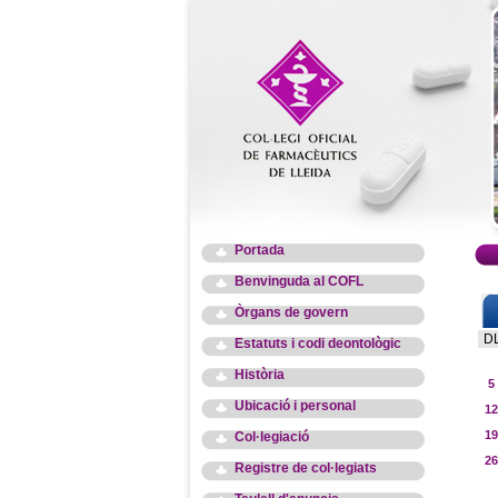
Portada
Benvinguda al COFL
Òrgans de govern
D
Estatuts i codi deontològic
Història
5
Ubicació i personal
12
19
Col·legiació
26
Registre de col·legiats