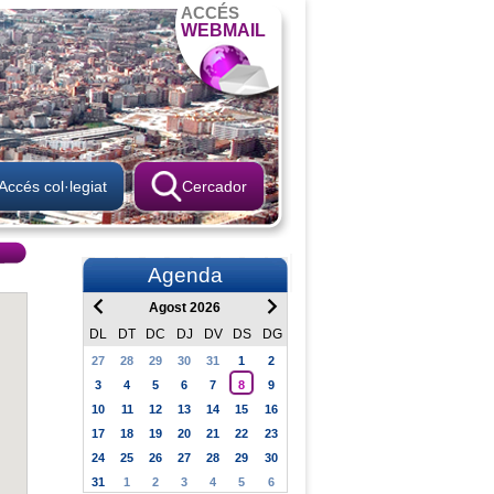
ACCÉS
WEBMAIL
Accés col·legiat
Cercador
Agenda
Agost 2026
DL
DT
DC
DJ
DV
DS
DG
27
28
29
30
31
1
2
3
4
5
6
7
8
9
10
11
12
13
14
15
16
17
18
19
20
21
22
23
24
25
26
27
28
29
30
31
1
2
3
4
5
6