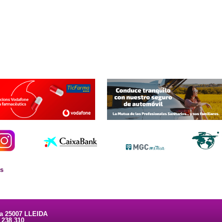
es
ta 25007 LLEIDA
3 238 310