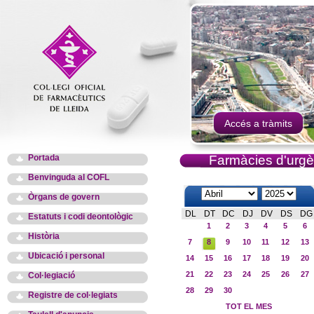
Accés a tràmits
Portada
Farmàcies d'urgè
Benvinguda al COFL
Òrgans de govern
DL
DT
DC
DJ
DV
DS
DG
Estatuts i codi deontològic
1
2
3
4
5
6
Història
7
8
9
10
11
12
13
Ubicació i personal
14
15
16
17
18
19
20
21
22
23
24
25
26
27
Col·legiació
28
29
30
Registre de col·legiats
TOT EL MES