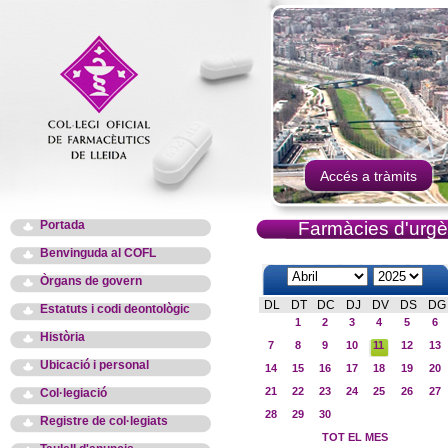
Accés a tràmits
Portada
Farmàcies d'urgè
Benvinguda al COFL
Òrgans de govern
DL
DT
DC
DJ
DV
DS
DG
Estatuts i codi deontològic
1
2
3
4
5
6
Història
7
8
9
10
11
12
13
Ubicació i personal
14
15
16
17
18
19
20
21
22
23
24
25
26
27
Col·legiació
28
29
30
Registre de col·legiats
TOT EL MES