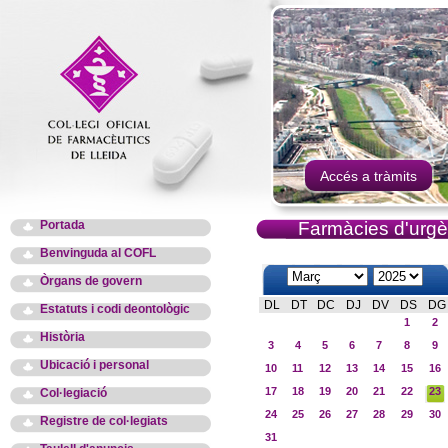
Accés a tràmits
Portada
Farmàcies d'urgè
Benvinguda al COFL
Òrgans de govern
DL
DT
DC
DJ
DV
DS
DG
Estatuts i codi deontològic
1
2
Història
3
4
5
6
7
8
9
Ubicació i personal
10
11
12
13
14
15
16
17
18
19
20
21
22
23
Col·legiació
24
25
26
27
28
29
30
Registre de col·legiats
31