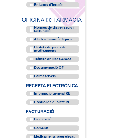
Enllaços d'interès
OFICINA de FARMÀCIA
Normes de dispensació i
facturació
Alertes farmacèutiques
Llistats de preus de
medicaments
Tràmits on line Gencat
Documentació OF
Farmaserveis
RECEPTA ELECTRÒNICA
Informació general RE
Control de qualitat RE
FACTURACIÓ
Liquidació
CatSalut
Medicaments preu elevat