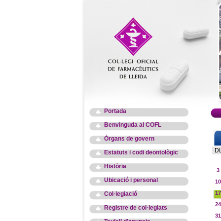
Portada
Benvinguda al COFL
Òrgans de govern
D
Estatuts i codi deontològic
Història
3
Ubicació i personal
10
17
Col·legiació
24
Registre de col·legiats
31