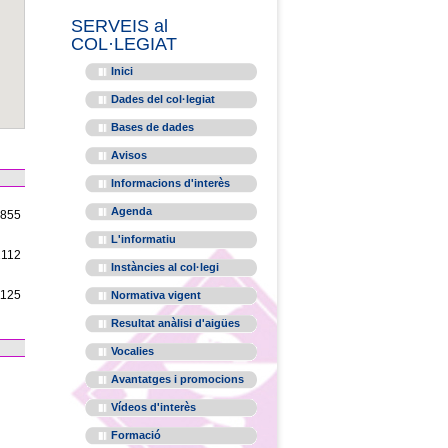
SERVEIS al
COL·LEGIAT
Inici
Dades del col·legiat
Bases de dades
Avisos
Informacions d'interès
Agenda
1855
L'informatiu
2112
Instàncies al col·legi
1125
Normativa vigent
Resultat anàlisi d'aigües
Vocalies
Avantatges i promocions
Vídeos d'interès
Formació