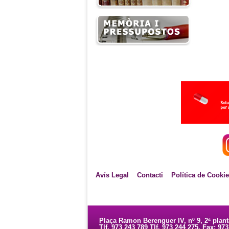
Avís Legal
Contacti
Política de Cooki
Plaça Ramon Berenguer IV, nº 9, 2ª plan
Tlf. 973 243 789 Tlf. 973 244 275. Fax: 97