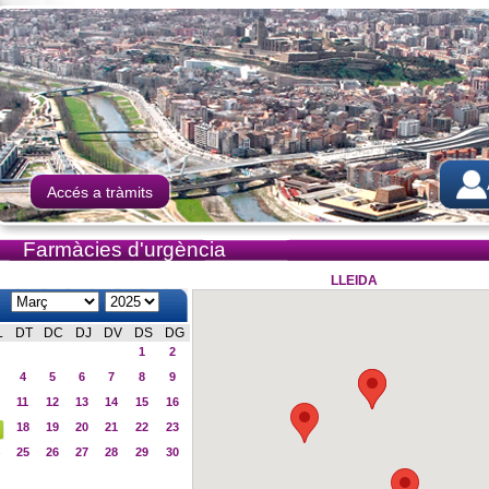
Accés a tràmits
Farmàcies d'urgència
LLEIDA
L
DT
DC
DJ
DV
DS
DG
1
2
4
5
6
7
8
9
11
12
13
14
15
16
18
19
20
21
22
23
25
26
27
28
29
30