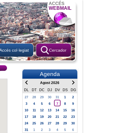
ACCÉS
WEBMAIL
Accés col·legiat
Cercador
Agenda
Agost 2026
DL
DT
DC
DJ
DV
DS
DG
27
28
29
30
31
1
2
3
4
5
6
7
8
9
10
11
12
13
14
15
16
17
18
19
20
21
22
23
24
25
26
27
28
29
30
31
1
2
3
4
5
6