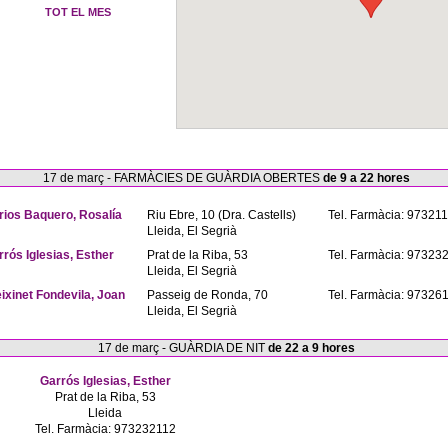
TOT EL MES
17 de març - FARMÀCIES DE GUÀRDIA OBERTES
de 9 a 22 hores
rios Baquero, Rosalía
Riu Ebre, 10 (Dra. Castells)
Tel. Farmàcia: 97321
Lleida, El Segrià
rrós Iglesias, Esther
Prat de la Riba, 53
Tel. Farmàcia: 97323
Lleida, El Segrià
eixinet Fondevila, Joan
Passeig de Ronda, 70
Tel. Farmàcia: 97326
Lleida, El Segrià
17 de març - GUÀRDIA DE NIT
de 22 a 9 hores
Garrós Iglesias, Esther
Prat de la Riba, 53
Lleida
Tel. Farmàcia: 973232112