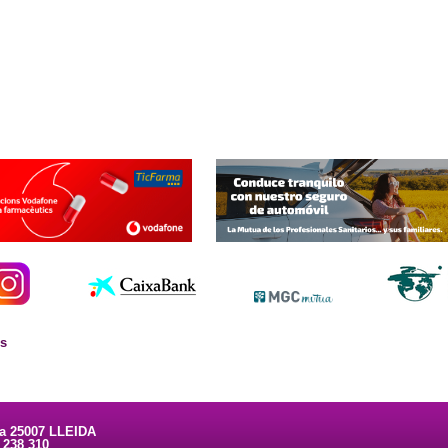
es
ta 25007 LLEIDA
3 238 310