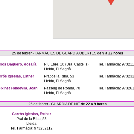
25 de febrer - FARMÀCIES DE GUÀRDIA OBERTES
de 9 a 22 hores
rios Baquero, Rosalía
Riu Ebre, 10 (Dra. Castells)
Tel. Farmàcia: 97321
Lleida, El Segrià
rrós Iglesias, Esther
Prat de la Riba, 53
Tel. Farmàcia: 97323
Lleida, El Segrià
eixinet Fondevila, Joan
Passeig de Ronda, 70
Tel. Farmàcia: 97326
Lleida, El Segrià
25 de febrer - GUÀRDIA DE NIT
de 22 a 9 hores
Garrós Iglesias, Esther
Prat de la Riba, 53
Lleida
Tel. Farmàcia: 973232112