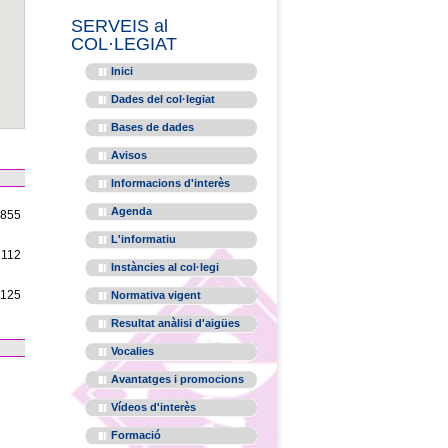
SERVEIS al
COL·LEGIAT
Inici
Dades del col·legiat
Bases de dades
Avisos
Informacions d'interès
Agenda
1855
L'informatiu
2112
Instàncies al col·legi
1125
Normativa vigent
Resultat anàlisi d'aigües
Vocalies
Avantatges i promocions
Vídeos d'interès
Formació