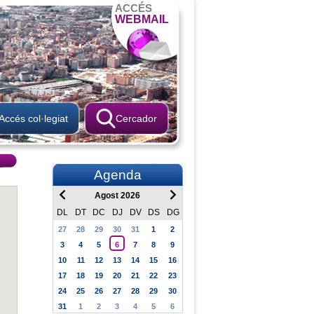
ACCÉS
WEBMAIL
Accés col·legiat
Cercador
Agenda
Agost 2026
DL
DT
DC
DJ
DV
DS
DG
27
28
29
30
31
1
2
3
4
5
6
7
8
9
10
11
12
13
14
15
16
17
18
19
20
21
22
23
24
25
26
27
28
29
30
31
1
2
3
4
5
6