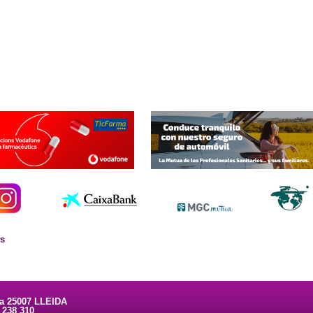
es
ta 25007 LLEIDA
3 238 310