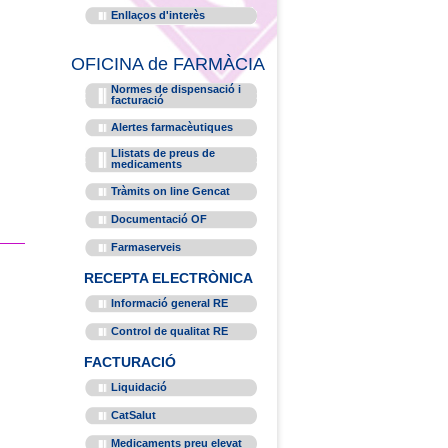
Enllaços d'interès
OFICINA de FARMÀCIA
Normes de dispensació i
facturació
Alertes farmacèutiques
Llistats de preus de
medicaments
Tràmits on line Gencat
Documentació OF
Farmaserveis
RECEPTA ELECTRÒNICA
Informació general RE
Control de qualitat RE
FACTURACIÓ
Liquidació
CatSalut
Medicaments preu elevat