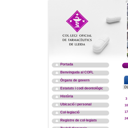
Portada
Benvinguda al COFL
Òrgans de govern
D
Estatuts i codi deontològic
Història
3
Ubicació i personal
10
17
Col·legiació
24
Registre de col·legiats