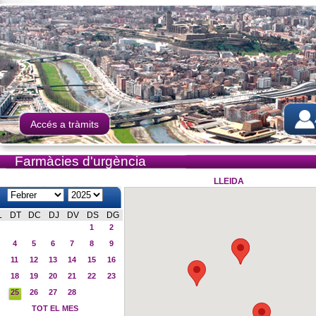
Accés a tràmits
Farmàcies d'urgència
LLEIDA
L
DT
DC
DJ
DV
DS
DG
1
2
4
5
6
7
8
9
11
12
13
14
15
16
18
19
20
21
22
23
25
26
27
28
TOT EL MES