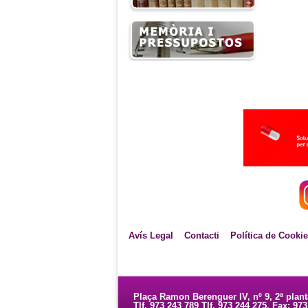
Avís Legal
Contacti
Política de Cooki
Plaça Ramon Berenguer IV, nº 9, 2ª plan
Tlf. 973 243 789 Tlf. 973 244 275. Fax: 97