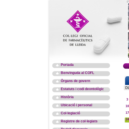
Portada
Benvinguda al COFL
Òrgans de govern
D
Estatuts i codi deontològic
Història
3
Ubicació i personal
10
17
Col·legiació
24
Registre de col·legiats