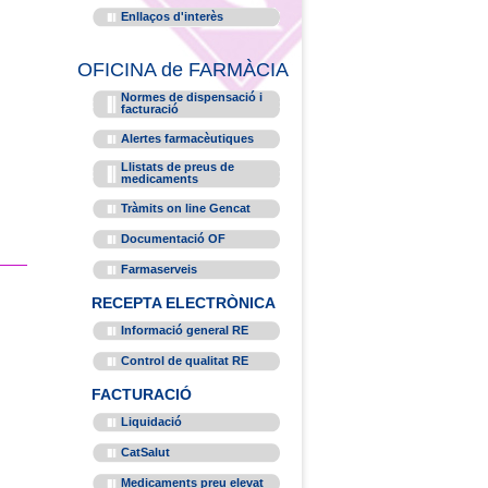
Enllaços d'interès
OFICINA de FARMÀCIA
Normes de dispensació i
facturació
Alertes farmacèutiques
Llistats de preus de
medicaments
Tràmits on line Gencat
Documentació OF
Farmaserveis
RECEPTA ELECTRÒNICA
Informació general RE
Control de qualitat RE
FACTURACIÓ
Liquidació
CatSalut
Medicaments preu elevat