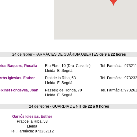
24 de febrer - FARMÀCIES DE GUÀRDIA OBERTES
de 9 a 22 hores
rios Baquero, Rosalía
Riu Ebre, 10 (Dra. Castells)
Tel. Farmàcia: 97321
Lleida, El Segrià
rrós Iglesias, Esther
Prat de la Riba, 53
Tel. Farmàcia: 97323
Lleida, El Segrià
eixinet Fondevila, Joan
Passeig de Ronda, 70
Tel. Farmàcia: 97326
Lleida, El Segrià
24 de febrer - GUÀRDIA DE NIT
de 22 a 9 hores
Garrós Iglesias, Esther
Prat de la Riba, 53
Lleida
Tel. Farmàcia: 973232112