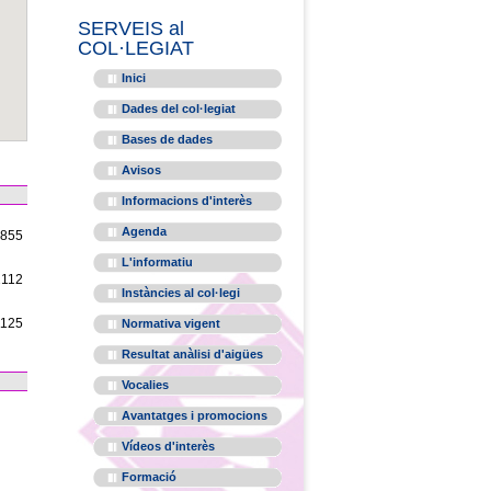
SERVEIS al
COL·LEGIAT
Inici
Dades del col·legiat
Bases de dades
Avisos
Informacions d'interès
Agenda
1855
L'informatiu
2112
Instàncies al col·legi
1125
Normativa vigent
Resultat anàlisi d'aigües
Vocalies
Avantatges i promocions
Vídeos d'interès
Formació