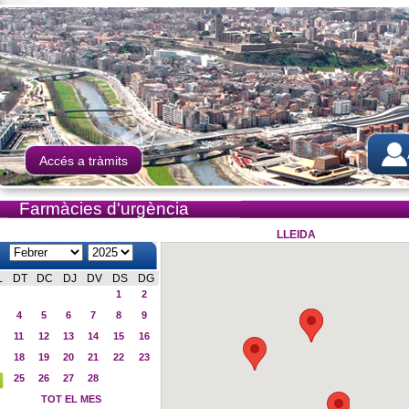
Accés a tràmits
Farmàcies d'urgència
LLEIDA
L
DT
DC
DJ
DV
DS
DG
1
2
4
5
6
7
8
9
11
12
13
14
15
16
18
19
20
21
22
23
25
26
27
28
TOT EL MES