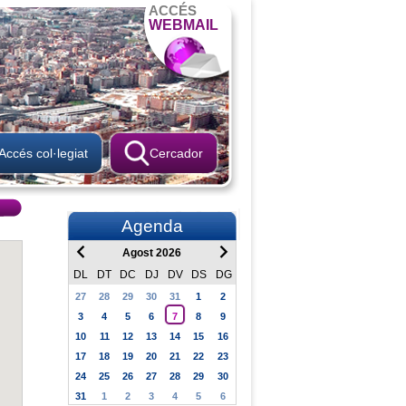
ACCÉS
WEBMAIL
Accés col·legiat
Cercador
Agenda
Agost 2026
DL
DT
DC
DJ
DV
DS
DG
27
28
29
30
31
1
2
3
4
5
6
7
8
9
10
11
12
13
14
15
16
17
18
19
20
21
22
23
24
25
26
27
28
29
30
31
1
2
3
4
5
6