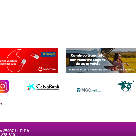
es
ta 25007 LLEIDA
3 238 310