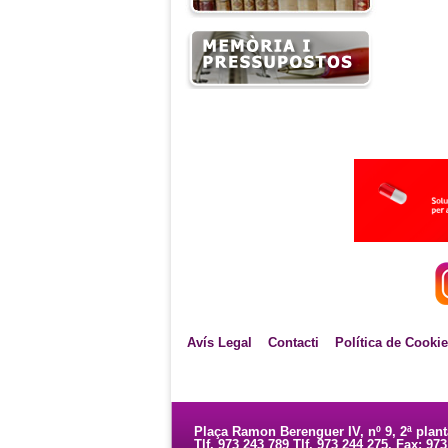
Avís Legal
Contacti
Política de Cooki
Plaça Ramon Berenguer IV, nº 9, 2ª plan
Tlf. 973 243 789 Tlf. 973 244 275. Fax: 97