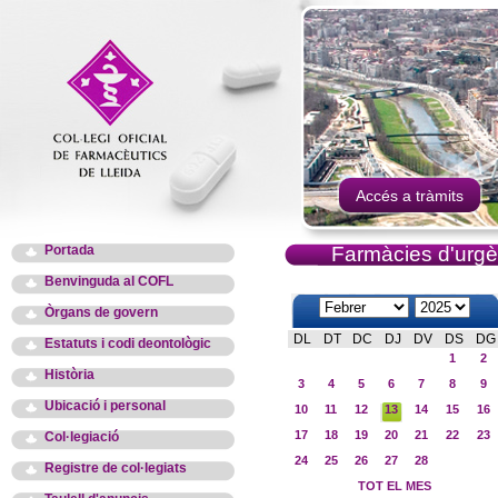
Accés a tràmits
Portada
Farmàcies d'urgè
Benvinguda al COFL
Òrgans de govern
DL
DT
DC
DJ
DV
DS
DG
Estatuts i codi deontològic
1
2
Història
3
4
5
6
7
8
9
Ubicació i personal
10
11
12
13
14
15
16
17
18
19
20
21
22
23
Col·legiació
24
25
26
27
28
Registre de col·legiats
TOT EL MES