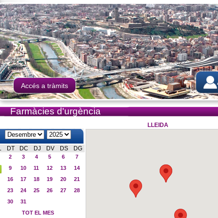
Accés a tràmits
Farmàcies d'urgència
LLEIDA
L
DT
DC
DJ
DV
DS
DG
2
3
4
5
6
7
9
10
11
12
13
14
16
17
18
19
20
21
23
24
25
26
27
28
30
31
TOT EL MES