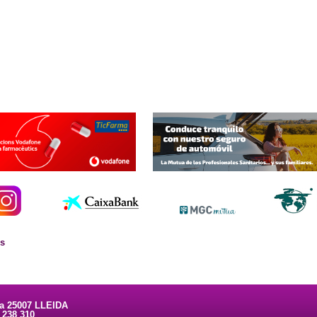
es
ta 25007 LLEIDA
3 238 310