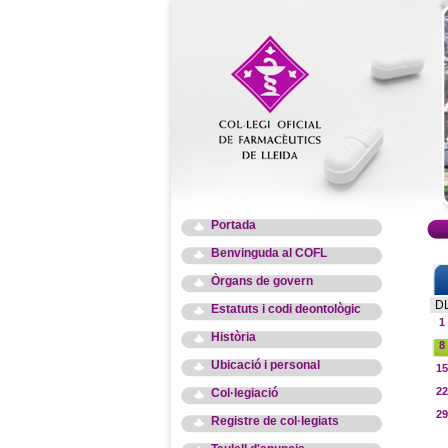
Portada
Benvinguda al COFL
Òrgans de govern
D
Estatuts i codi deontològic
1
Història
8
Ubicació i personal
15
22
Col·legiació
29
Registre de col·legiats