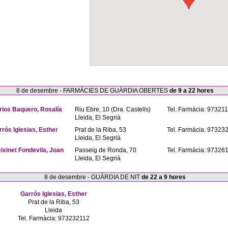
8 de desembre - FARMÀCIES DE GUÀRDIA OBERTES
de 9 a 22 hores
rios Baquero, Rosalía
Riu Ebre, 10 (Dra. Castells)
Tel. Farmàcia: 97321
Lleida, El Segrià
rrós Iglesias, Esther
Prat de la Riba, 53
Tel. Farmàcia: 97323
Lleida, El Segrià
eixinet Fondevila, Joan
Passeig de Ronda, 70
Tel. Farmàcia: 97326
Lleida, El Segrià
8 de desembre - GUÀRDIA DE NIT
de 22 a 9 hores
Garrós Iglesias, Esther
Prat de la Riba, 53
Lleida
Tel. Farmàcia: 973232112