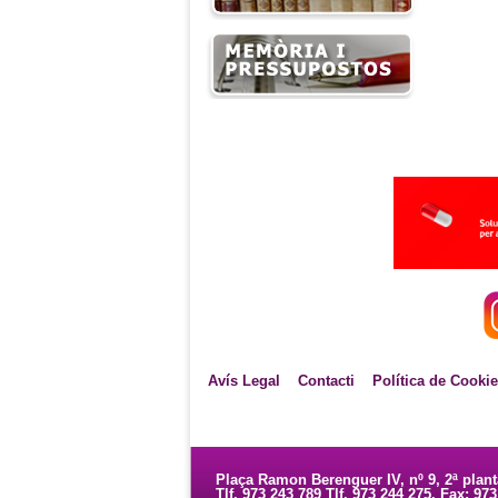
Avís Legal
Contacti
Política de Cooki
Plaça Ramon Berenguer IV, nº 9, 2ª plan
Tlf. 973 243 789 Tlf. 973 244 275. Fax: 97