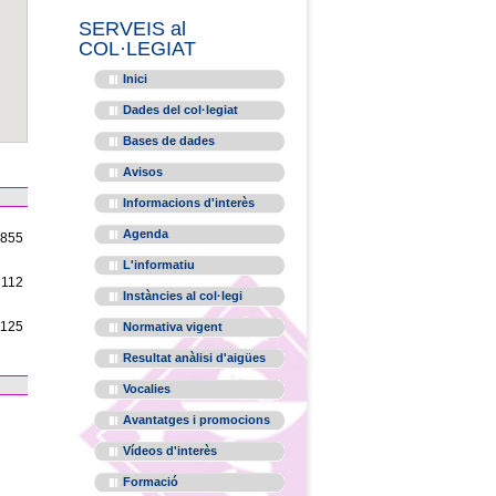
SERVEIS al
COL·LEGIAT
Inici
Dades del col·legiat
Bases de dades
Avisos
Informacions d'interès
Agenda
1855
L'informatiu
2112
Instàncies al col·legi
1125
Normativa vigent
Resultat anàlisi d'aigües
Vocalies
Avantatges i promocions
Vídeos d'interès
Formació