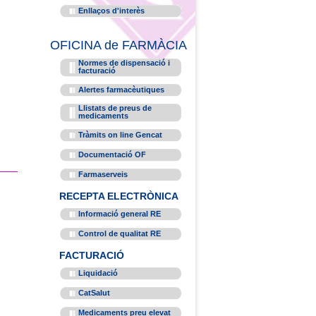
Enllaços d'interès
OFICINA de FARMÀCIA
Normes de dispensació i
facturació
Alertes farmacèutiques
Llistats de preus de
medicaments
Tràmits on line Gencat
Documentació OF
Farmaserveis
RECEPTA ELECTRÒNICA
Informació general RE
Control de qualitat RE
FACTURACIÓ
Liquidació
CatSalut
Medicaments preu elevat