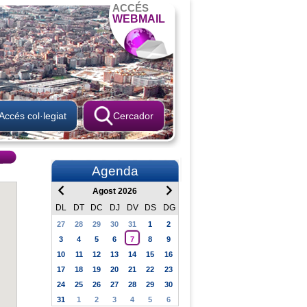
ACCÉS
WEBMAIL
Accés col·legiat
Cercador
Agenda
Agost 2026
DL
DT
DC
DJ
DV
DS
DG
27
28
29
30
31
1
2
3
4
5
6
7
8
9
10
11
12
13
14
15
16
17
18
19
20
21
22
23
24
25
26
27
28
29
30
31
1
2
3
4
5
6