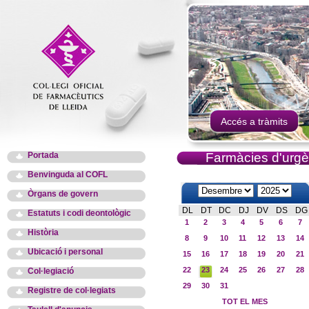
Accés a tràmits
Portada
Farmàcies d'urgè
Benvinguda al COFL
Òrgans de govern
DL
DT
DC
DJ
DV
DS
DG
Estatuts i codi deontològic
1
2
3
4
5
6
7
Història
8
9
10
11
12
13
14
Ubicació i personal
15
16
17
18
19
20
21
22
23
24
25
26
27
28
Col·legiació
29
30
31
Registre de col·legiats
TOT EL MES