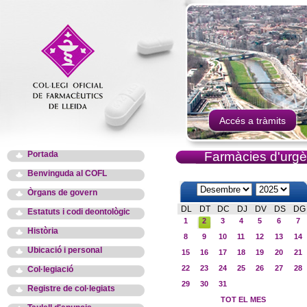
Accés a tràmits
Portada
Farmàcies d'urgè
Benvinguda al COFL
Òrgans de govern
DL
DT
DC
DJ
DV
DS
DG
Estatuts i codi deontològic
1
2
3
4
5
6
7
Història
8
9
10
11
12
13
14
Ubicació i personal
15
16
17
18
19
20
21
22
23
24
25
26
27
28
Col·legiació
29
30
31
Registre de col·legiats
TOT EL MES