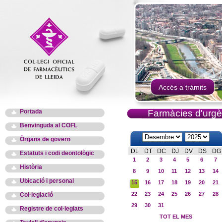
Accés a tràmits
Portada
Farmàcies d'urgè
Benvinguda al COFL
Òrgans de govern
DL
DT
DC
DJ
DV
DS
DG
Estatuts i codi deontològic
1
2
3
4
5
6
7
Història
8
9
10
11
12
13
14
Ubicació i personal
15
16
17
18
19
20
21
22
23
24
25
26
27
28
Col·legiació
29
30
31
Registre de col·legiats
TOT EL MES