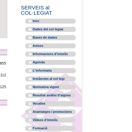
SERVEIS al
COL·LEGIAT
Inici
Dades del col·legiat
Bases de dades
Avisos
Informacions d'interès
Agenda
1855
L'informatiu
2112
Instàncies al col·legi
1125
Normativa vigent
Resultat anàlisi d'aigües
Vocalies
Avantatges i promocions
Vídeos d'interès
Formació