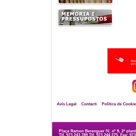
Avís Legal
Contacti
Política de Cooki
Plaça Ramon Berenguer IV, nº 9, 2ª plan
Tlf. 973 243 789 Tlf. 973 244 275. Fax: 97