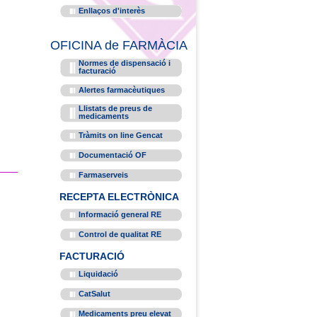
Enllaços d'interès
OFICINA de FARMÀCIA
Normes de dispensació i
facturació
Alertes farmacèutiques
Llistats de preus de
medicaments
Tràmits on line Gencat
Documentació OF
Farmaserveis
RECEPTA ELECTRÒNICA
Informació general RE
Control de qualitat RE
FACTURACIÓ
Liquidació
CatSalut
Medicaments preu elevat