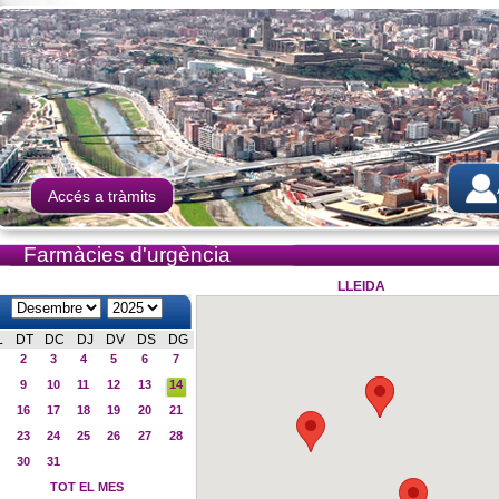
Accés a tràmits
Farmàcies d'urgència
LLEIDA
L
DT
DC
DJ
DV
DS
DG
2
3
4
5
6
7
9
10
11
12
13
14
16
17
18
19
20
21
23
24
25
26
27
28
30
31
TOT EL MES