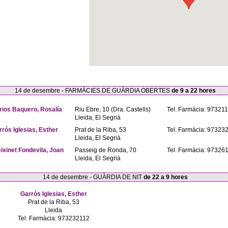
14 de desembre - FARMÀCIES DE GUÀRDIA OBERTES
de 9 a 22 hores
rios Baquero, Rosalía
Riu Ebre, 10 (Dra. Castells)
Tel. Farmàcia: 97321
Lleida, El Segrià
rrós Iglesias, Esther
Prat de la Riba, 53
Tel. Farmàcia: 97323
Lleida, El Segrià
eixinet Fondevila, Joan
Passeig de Ronda, 70
Tel. Farmàcia: 97326
Lleida, El Segrià
14 de desembre - GUÀRDIA DE NIT
de 22 a 9 hores
Garrós Iglesias, Esther
Prat de la Riba, 53
Lleida
Tel. Farmàcia: 973232112