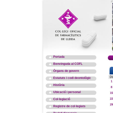
Portada
Benvinguda al COFL
Òrgans de govern
D
Estatuts i codi deontològic
1
Història
8
Ubicació i personal
15
22
Col·legiació
29
Registre de col·legiats