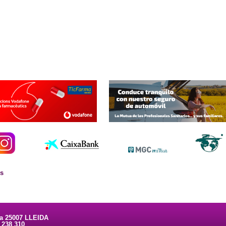
es
ta 25007 LLEIDA
3 238 310