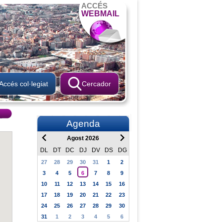
ACCÉS
WEBMAIL
Accés col·legiat
Cercador
Agenda
Agost 2026
DL
DT
DC
DJ
DV
DS
DG
27
28
29
30
31
1
2
3
4
5
6
7
8
9
10
11
12
13
14
15
16
17
18
19
20
21
22
23
24
25
26
27
28
29
30
31
1
2
3
4
5
6