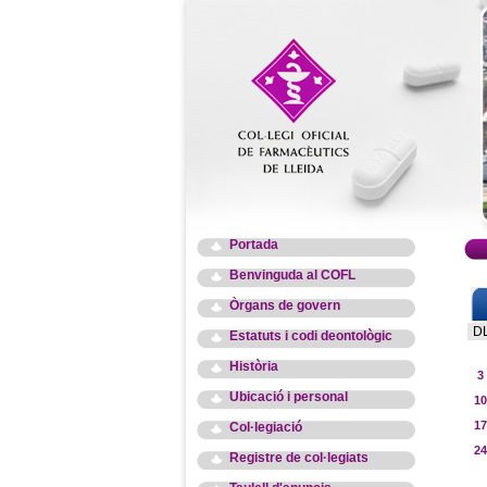
Portada
Benvinguda al COFL
Òrgans de govern
D
Estatuts i codi deontològic
Història
3
Ubicació i personal
10
17
Col·legiació
24
Registre de col·legiats