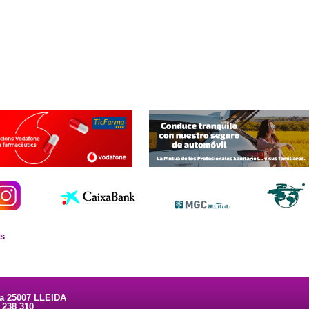
es
ta 25007 LLEIDA
3 238 310