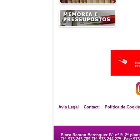
Avís Legal
Contacti
Política de Cooki
Plaça Ramon Berenguer IV, nº 9, 2ª plan
Tlf. 973 243 789 Tlf. 973 244 275. Fax: 97