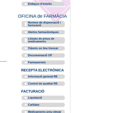
Enllaços d'interès
OFICINA de FARMÀCIA
Normes de dispensació i
facturació
Alertes farmacèutiques
Llistats de preus de
medicaments
Tràmits on line Gencat
Documentació OF
Farmaserveis
RECEPTA ELECTRÒNICA
Informació general RE
Control de qualitat RE
FACTURACIÓ
Liquidació
CatSalut
Medicaments preu elevat