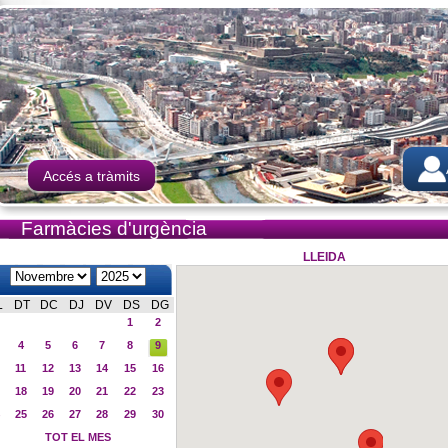
Accés a tràmits
Farmàcies d'urgència
LLEIDA
L
DT
DC
DJ
DV
DS
DG
1
2
4
5
6
7
8
9
11
12
13
14
15
16
18
19
20
21
22
23
25
26
27
28
29
30
TOT EL MES