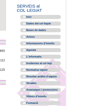
SERVEIS al
COL·LEGIAT
Inici
Dades del col·legiat
Bases de dades
Avisos
Informacions d'interès
Agenda
1855
L'informatiu
2112
Instàncies al col·legi
1125
Normativa vigent
Resultat anàlisi d'aigües
Vocalies
Avantatges i promocions
Vídeos d'interès
Formació