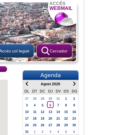
ACCÉS
WEBMAIL
Accés col·legiat
Cercador
Agenda
Agost 2026
DL
DT
DC
DJ
DV
DS
DG
27
28
29
30
31
1
2
3
4
5
6
7
8
9
10
11
12
13
14
15
16
17
18
19
20
21
22
23
24
25
26
27
28
29
30
31
1
2
3
4
5
6