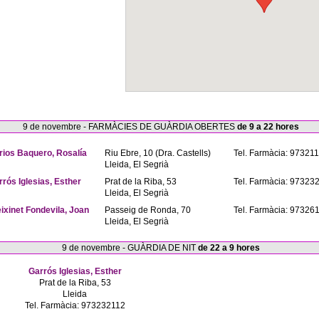
9 de novembre - FARMÀCIES DE GUÀRDIA OBERTES
de 9 a 22 hores
rios Baquero, Rosalía
Riu Ebre, 10 (Dra. Castells)
Tel. Farmàcia: 97321
Lleida, El Segrià
rrós Iglesias, Esther
Prat de la Riba, 53
Tel. Farmàcia: 97323
Lleida, El Segrià
eixinet Fondevila, Joan
Passeig de Ronda, 70
Tel. Farmàcia: 97326
Lleida, El Segrià
9 de novembre - GUÀRDIA DE NIT
de 22 a 9 hores
Garrós Iglesias, Esther
Prat de la Riba, 53
Lleida
Tel. Farmàcia: 973232112