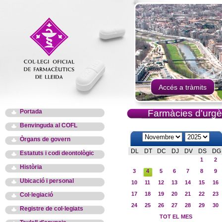
Accés a tràmits
Portada
Farmàcies d'urgè
Benvinguda al COFL
Òrgans de govern
DL
DT
DC
DJ
DV
DS
DG
Estatuts i codi deontològic
1
2
Història
3
4
5
6
7
8
9
Ubicació i personal
10
11
12
13
14
15
16
17
18
19
20
21
22
23
Col·legiació
24
25
26
27
28
29
30
Registre de col·legiats
TOT EL MES