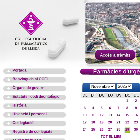
Accés a tràmits
Portada
Farmàcies d'urgè
Benvinguda al COFL
Òrgans de govern
DL
DT
DC
DJ
DV
DS
DG
Estatuts i codi deontològic
1
2
Història
3
4
5
6
7
8
9
Ubicació i personal
10
11
12
13
14
15
16
17
18
19
20
21
22
23
Col·legiació
24
25
26
27
28
29
30
Registre de col·legiats
TOT EL MES