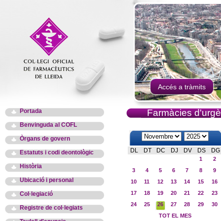
Accés a tràmits
Portada
Farmàcies d'urgè
Benvinguda al COFL
Òrgans de govern
DL
DT
DC
DJ
DV
DS
DG
Estatuts i codi deontològic
1
2
Història
3
4
5
6
7
8
9
Ubicació i personal
10
11
12
13
14
15
16
17
18
19
20
21
22
23
Col·legiació
24
25
26
27
28
29
30
Registre de col·legiats
TOT EL MES