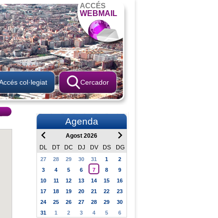
ACCÉS
WEBMAIL
Accés col·legiat
Cercador
Agenda
Agost 2026
DL
DT
DC
DJ
DV
DS
DG
27
28
29
30
31
1
2
3
4
5
6
7
8
9
10
11
12
13
14
15
16
17
18
19
20
21
22
23
24
25
26
27
28
29
30
31
1
2
3
4
5
6