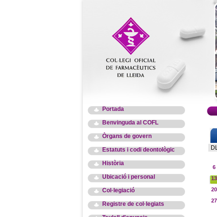
Portada
Benvinguda al COFL
Òrgans de govern
D
Estatuts i codi deontològic
Història
6
Ubicació i personal
13
20
Col·legiació
27
Registre de col·legiats