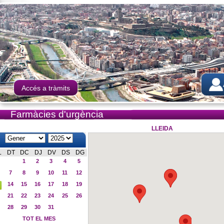
Accés a tràmits
Farmàcies d'urgència
LLEIDA
L
DT
DC
DJ
DV
DS
DG
1
2
3
4
5
7
8
9
10
11
12
14
15
16
17
18
19
21
22
23
24
25
26
28
29
30
31
TOT EL MES