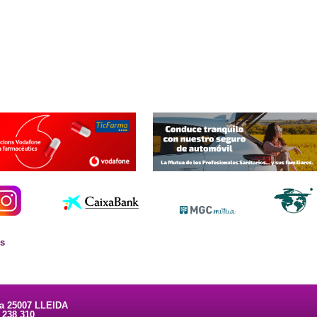
es
ta 25007 LLEIDA
3 238 310