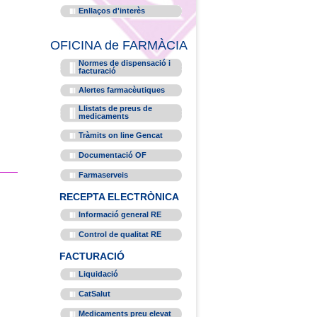
Enllaços d'interès
OFICINA de FARMÀCIA
Normes de dispensació i
facturació
Alertes farmacèutiques
Llistats de preus de
medicaments
Tràmits on line Gencat
Documentació OF
Farmaserveis
RECEPTA ELECTRÒNICA
Informació general RE
Control de qualitat RE
FACTURACIÓ
Liquidació
CatSalut
Medicaments preu elevat