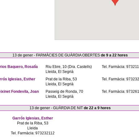
13 de gener - FARMÀCIES DE GUÀRDIA OBERTES
de 9 a 22 hores
rios Baquero, Rosalía
Riu Ebre, 10 (Dra. Castells)
Tel. Farmàcia: 97321
Lleida, El Segrià
rrós Iglesias, Esther
Prat de la Riba, 53
Tel. Farmàcia: 97323
Lleida, El Segrià
eixinet Fondevila, Joan
Passeig de Ronda, 70
Tel. Farmàcia: 97326
Lleida, El Segrià
13 de gener - GUÀRDIA DE NIT
de 22 a 9 hores
Garrós Iglesias, Esther
Prat de la Riba, 53
Lleida
Tel. Farmàcia: 973232112