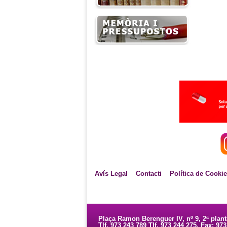
Avís Legal
Contacti
Política de Cooki
Plaça Ramon Berenguer IV, nº 9, 2ª plan
Tlf. 973 243 789 Tlf. 973 244 275. Fax: 97