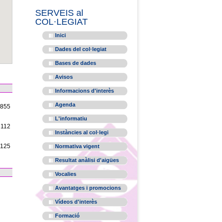
SERVEIS al
COL·LEGIAT
Inici
Dades del col·legiat
Bases de dades
Avisos
Informacions d'interès
Agenda
1855
L'informatiu
2112
Instàncies al col·legi
1125
Normativa vigent
Resultat anàlisi d'aigües
Vocalies
Avantatges i promocions
Vídeos d'interès
Formació