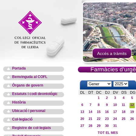
Accés a tràmits
Portada
Farmàcies d'urgè
Benvinguda al COFL
Òrgans de govern
DL
DT
DC
DJ
DV
DS
DG
Estatuts i codi deontològic
1
2
3
4
5
Història
6
7
8
9
10
11
12
Ubicació i personal
13
14
15
16
17
18
19
20
21
22
23
24
25
26
Col·legiació
27
28
29
30
31
Registre de col·legiats
TOT EL MES