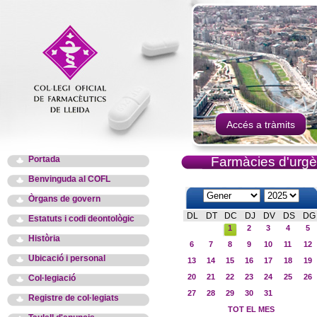
Accés a tràmits
Portada
Farmàcies d'urgè
Benvinguda al COFL
Òrgans de govern
DL
DT
DC
DJ
DV
DS
DG
Estatuts i codi deontològic
1
2
3
4
5
Història
6
7
8
9
10
11
12
Ubicació i personal
13
14
15
16
17
18
19
20
21
22
23
24
25
26
Col·legiació
27
28
29
30
31
Registre de col·legiats
TOT EL MES