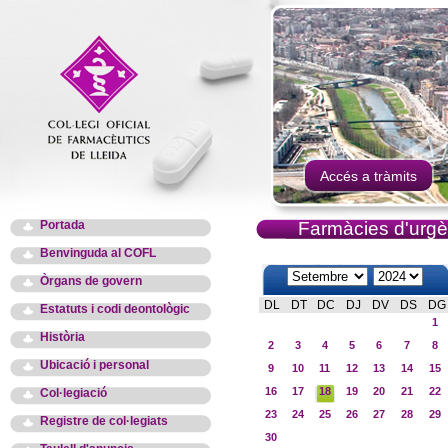
Accés a tràmits
Portada
Farmàcies d'urgè
Benvinguda al COFL
Òrgans de govern
DL
DT
DC
DJ
DV
DS
DG
Estatuts i codi deontològic
1
Història
2
3
4
5
6
7
8
Ubicació i personal
9
10
11
12
13
14
15
16
17
18
19
20
21
22
Col·legiació
23
24
25
26
27
28
29
Registre de col·legiats
30