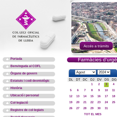
Accés a tràmits
Portada
Farmàcies d'urgè
Benvinguda al COFL
Òrgans de govern
DL
DT
DC
DJ
DV
DS
DG
Estatuts i codi deontològic
1
2
3
4
Història
5
6
7
8
9
10
11
Ubicació i personal
12
13
14
15
16
17
18
19
20
21
22
23
24
25
Col·legiació
26
27
28
29
30
31
Registre de col·legiats
TOT EL MES