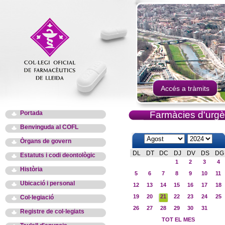
Accés a tràmits
Portada
Farmàcies d'urgè
Benvinguda al COFL
Òrgans de govern
DL
DT
DC
DJ
DV
DS
DG
Estatuts i codi deontològic
1
2
3
4
Història
5
6
7
8
9
10
11
Ubicació i personal
12
13
14
15
16
17
18
19
20
21
22
23
24
25
Col·legiació
26
27
28
29
30
31
Registre de col·legiats
TOT EL MES